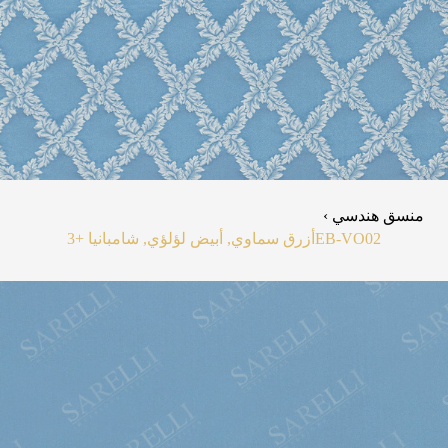
منسق هندسي ›
EB-VO02
أزرق سماوي, أبيض لؤلؤي, شامبانيا
+3