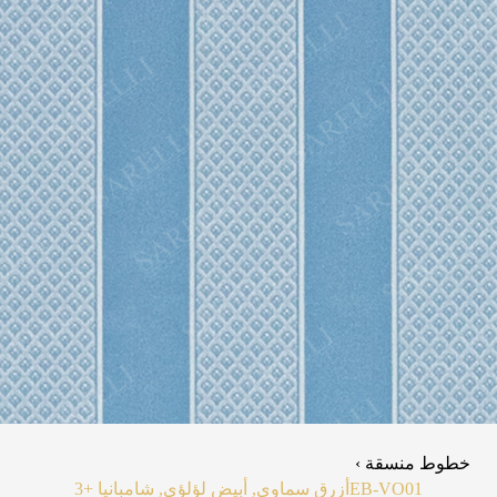
خطوط منسقة ›
EB-VO01
أزرق سماوي, أبيض لؤلؤي, شامبانيا
+3