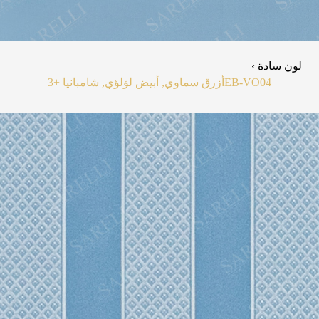
لون سادة ›
EB-VO04
أزرق سماوي, أبيض لؤلؤي, شامبانيا
+3