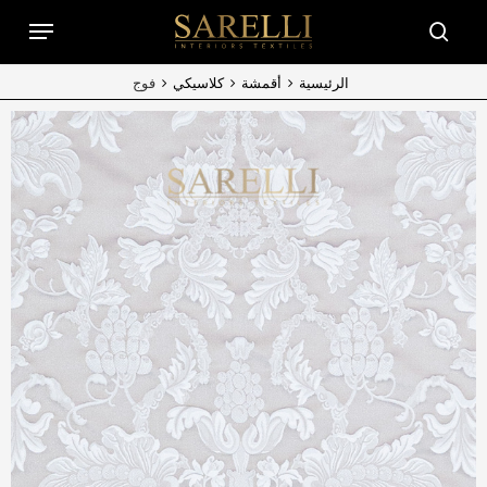
Ski
Menu
t
searc
mai
conten
الرئيسية
أقمشة
كلاسيكي
فوج