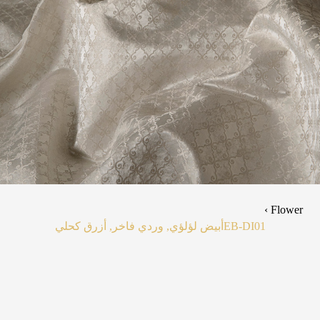
Flower ›
EB-DI01
أبيض لؤلؤي, وردي فاخر, أزرق كحلي