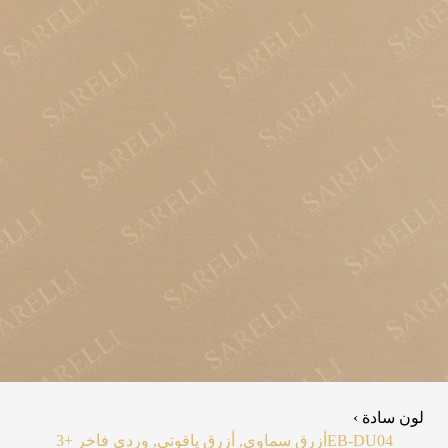
لون سادة ›
EB-DU04
أزرق سماوي, أزرق ياقوتي, وردي فاخر
+3