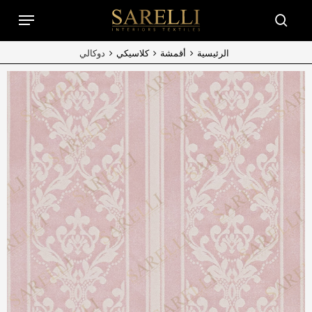
Ski
Menu
t
searc
mai
conten
الرئيسية
أقمشة
كلاسيكي
دوكالي