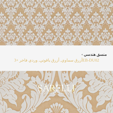
منسق هندسي ›
EB-DU02
أزرق سماوي, أزرق ياقوتي, وردي فاخر
+3