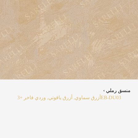
منسق رملي ›
EB-DU03
أزرق سماوي, أزرق ياقوتي, وردي فاخر
+3