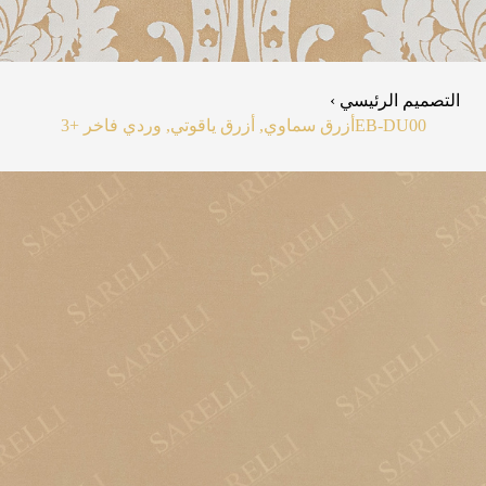
التصميم الرئيسي ›
EB-DU00
أزرق سماوي, أزرق ياقوتي, وردي فاخر
+3