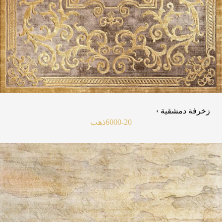
زخرفة دمشقية ›
6000-20
ذهب