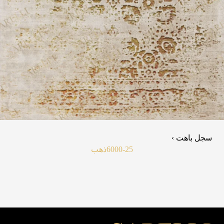
سجل باهت ›
6000-25
ذهب