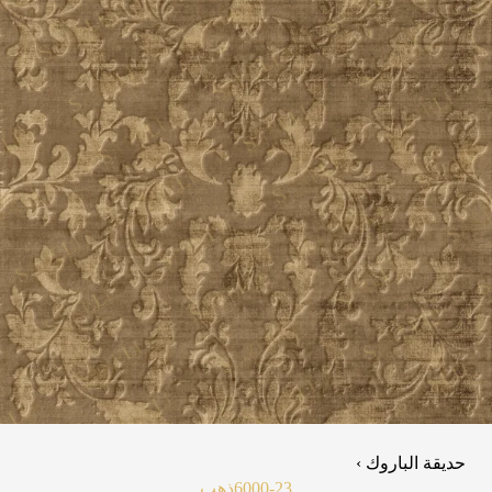
حديقة الباروك ›
6000-23
ذهب