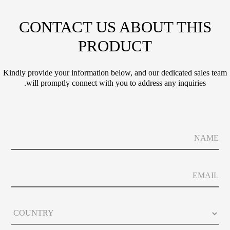
CONTACT US ABOUT THIS
PRODUCT
Kindly provide your information below, and our dedicated sales team
will promptly connect with you to address any inquiries.
E
N
m
a
a
m
i
e
l
E
P
m
h
a
o
i
*
n
C
l
P
e
o
h
E
u
o