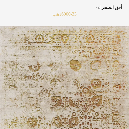
أفق الصحراء ›
6000-33
ذهب