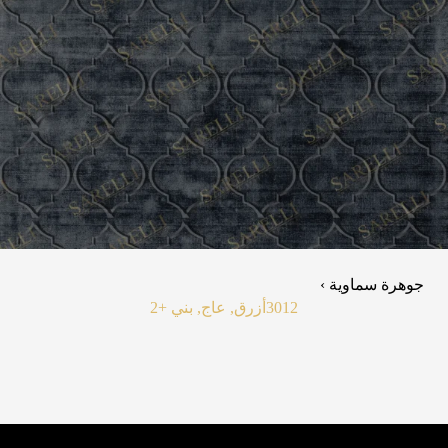
جوهرة سماوية ›
3012
أزرق, عاج, بني
+2