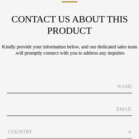
CONTACT US ABOUT THIS
PRODUCT
Kindly provide your information below, and our dedicated sales team
will promptly connect with you to address any inquiries.
E
N
m
a
a
m
i
e
l
E
P
m
h
a
o
i
n
C
l
e
o
E