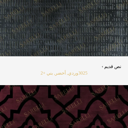
نص قديم ›
3025
وردي, أخضر, بني
+2