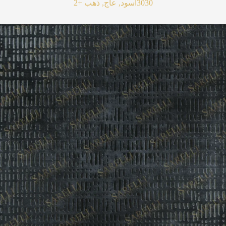
3030
أسود, عاج, ذهب
+2