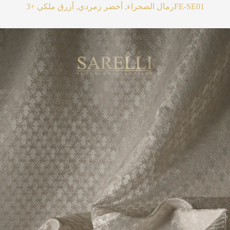
FE-SE01
رمال الصحراء, أخضر زمردي, أزرق ملكي
+3