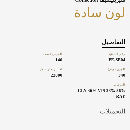
لون سادة
التفاصيل
رقم المنتج
العرض (سم)
140
FE-SE04
الوزن (غ/م)
اختبار مارتنديل
22000
340
التركيب
36% CLY 36% VIS 28%
RAY
التحميلات