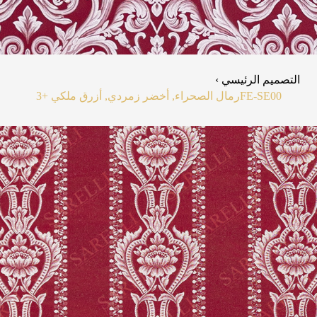
التصميم الرئيسي ›
FE-SE00
رمال الصحراء, أخضر زمردي, أزرق ملكي
+3