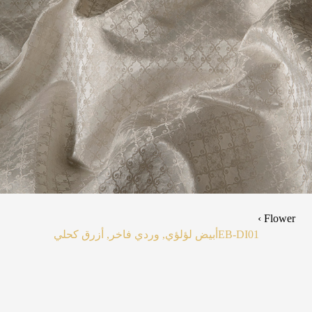
Flower ›
EB-DI01
أبيض لؤلؤي, وردي فاخر, أزرق كحلي