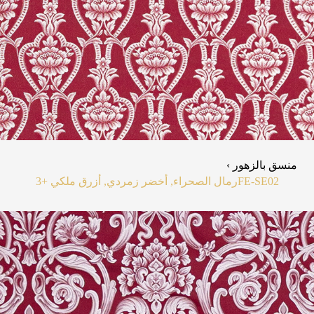
منسق بالزهور ›
FE-SE02
رمال الصحراء, أخضر زمردي, أزرق ملكي
+3