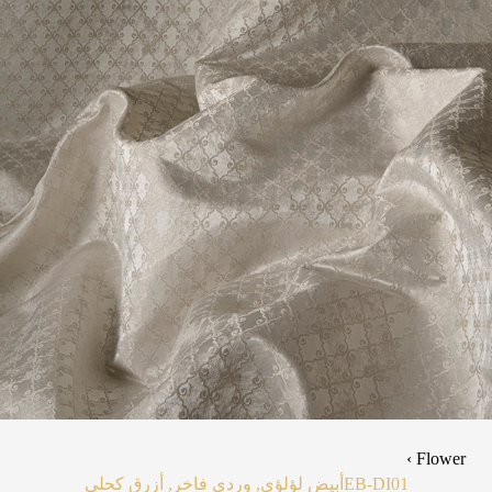
Flower ›
EB-DI01
أبيض لؤلؤي, وردي فاخر, أزرق كحلي