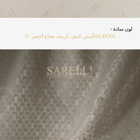
لون سادة ›
HA-DO04
أبيض عتيق, كريمة, نعناع أخضر
+3