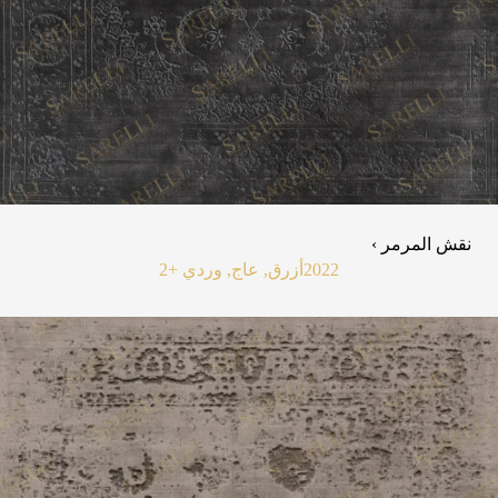
نقش المرمر ›
2022
أزرق, عاج, وردي
+2