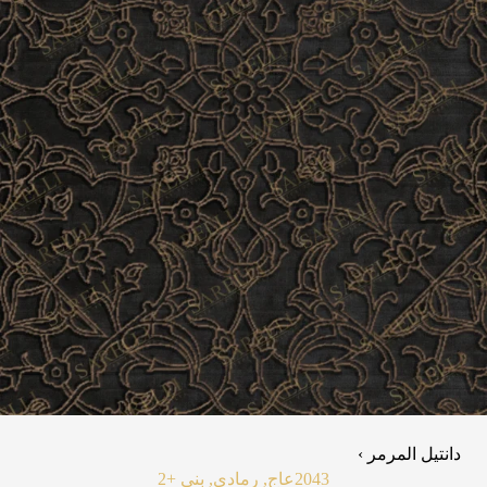
دانتيل المرمر ›
2043
عاج, رمادي, بني
+2