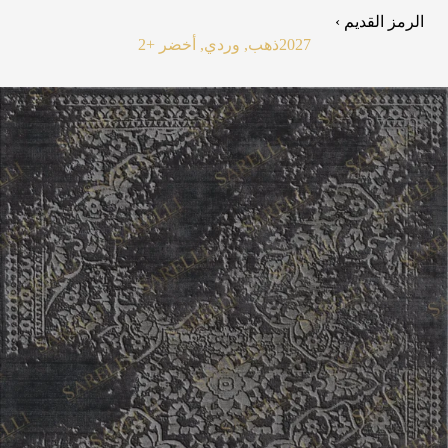
الرمز القديم ›
2027
ذهب, وردي, أخضر
+2