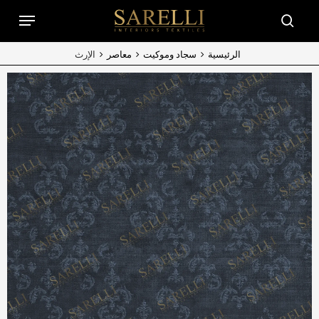
Ski
Menu
t
searc
mai
conten
الرئيسية
سجاد وموكيت
معاصر
الإرث