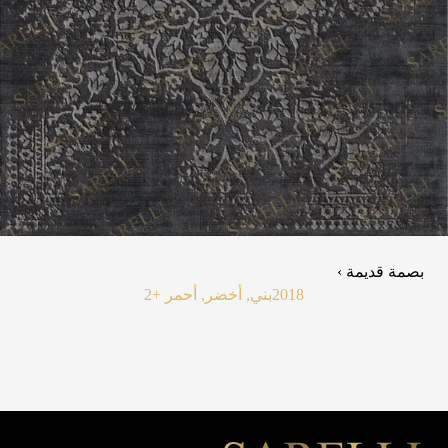
بصمة قديمة ›
2018
بني, أخضر, أحمر
+2