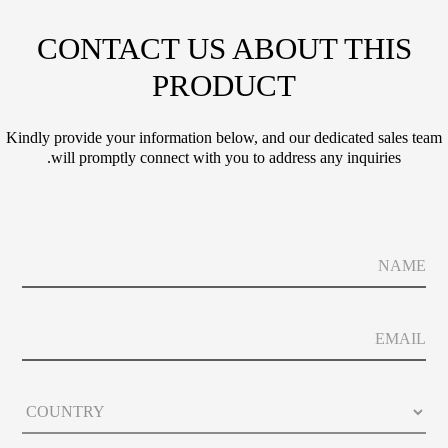
CONTACT US ABOUT THIS
PRODUCT
Kindly provide your information below, and our dedicated sales team
will promptly connect with you to address any inquiries.
E
N
m
a
a
m
i
e
l
E
P
m
h
a
o
i
E
n
C
l
m
e
o
a
E
u
i