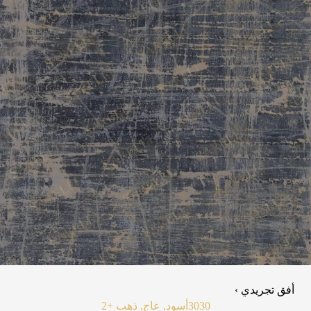
أفق تجريدي ›
3030
أسود, عاج, ذهب
+2