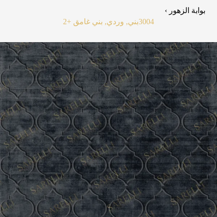
بوابة الزهور ›
3004
بني, وردي, بني غامق
+2