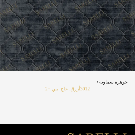
جوهرة سماوية ›
3012
أزرق, عاج, بني
+2