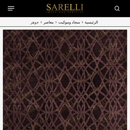
Ski
Menu
t
searc
mai
conten
الرئيسية
سجاد وموكيت
معاصر
جوهر