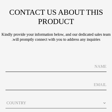
CONTACT US ABOUT THIS
PRODUCT
Kindly provide your information below, and our dedicated sales team
will promptly connect with you to address any inquiries.
E
N
m
a
a
m
i
e
*
l
E
*
P
m
A
h
a
b
o
i
o
n
C
l
u
e
o
t
E
u
N