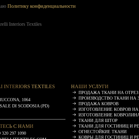
а
имаю
Политику конфиденциальности
i Interiors Textiles
I INTERIORS TEXTILES
НАШИ УСЛУГИ
ПРОДАЖА ТКАНИ НА ОТРЕЗ
ПРОИЗВОДСТВО ТКАНИ НА 
RUCCONA, 1064
ПРОДАЖА КОВРОВ
ASALE DI SCODOSIA (PD)
ИЗГОТОВЛЕНИЕ КОВРОВ НА
ИЗГОТОВЛЕНИЕ КОВРОЛИНА
ТКАНИ ДЛЯ ШТОР
ТЕСЬ С НАМИ
ТКАНИ ДЛЯ ГОСТИНИЦ И Р
ОГНЕСТОЙКИЕ ТКАНИ
 320 297 1090
КОВРЫ ДЛЯ ГОСТИНИЦ И Р