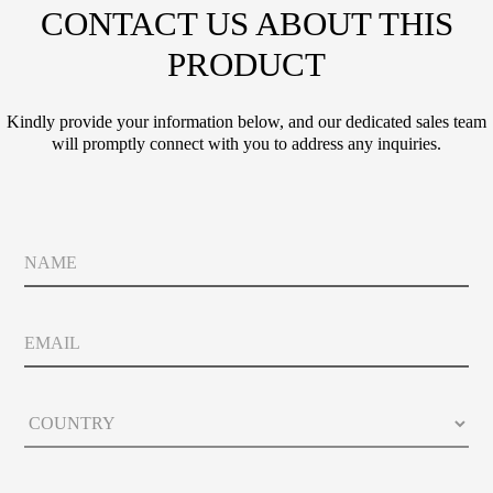
CONTACT US ABOUT THIS
PRODUCT
Kindly provide your information below, and our dedicated sales team
will promptly connect with you to address any inquiries.
N
a
m
e
E
m
a
i
C
l
o
u
n
C