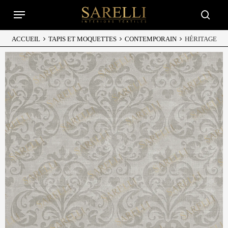
Skip
Menu
to
searc
main
content
ACCUEIL
TAPIS ET MOQUETTES
CONTEMPORAIN
HÉRITAGE