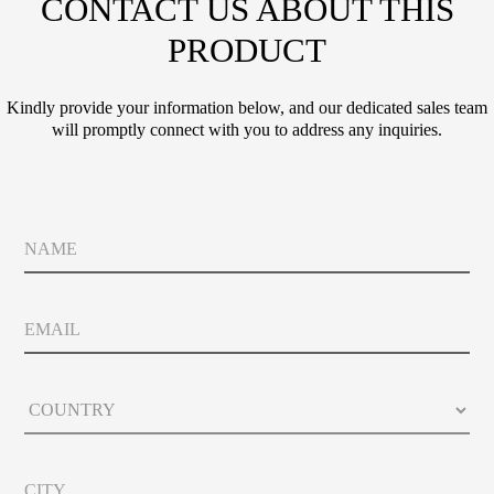
CONTACT US ABOUT THIS
PRODUCT
Kindly provide your information below, and our dedicated sales team
will promptly connect with you to address any inquiries.
C
N
i
a
t
m
y
e
*
E
E
m
m
a
a
i
i
C
l
l
o
*
u
n
C
t