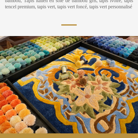
bambou, Tapis italien en soie de bambou gris, tapis ivoire, tapis
tencel premium, tapis vert, tapis vert foncé, tapis vert personnalisé