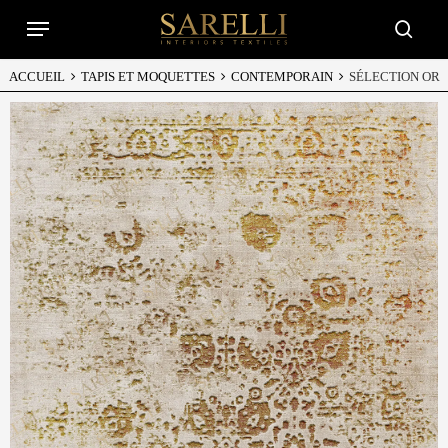
Skip
Menu
to
searc
main
content
ACCUEIL
TAPIS ET MOQUETTES
CONTEMPORAIN
SÉLECTION OR