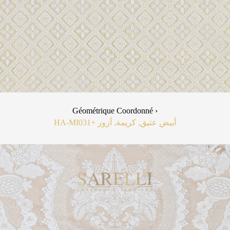
Géométrique Coordonné ›
HA-MI03
+1
أبيض عتيق, كريمة, أزور