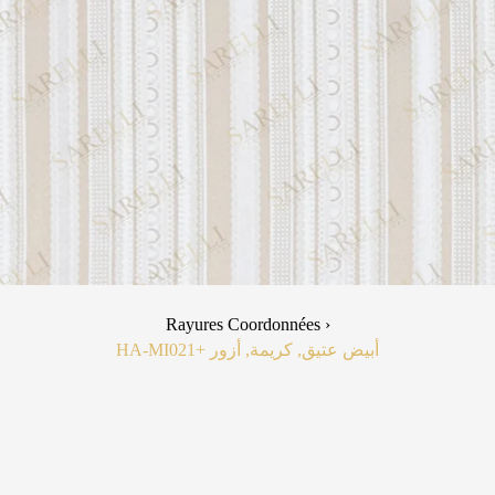
Rayures Coordonnées ›
HA-MI02
+1
أبيض عتيق, كريمة, أزور