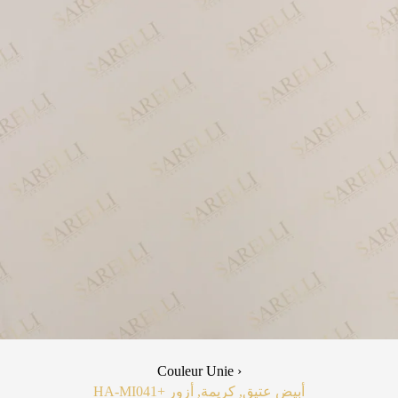
Couleur Unie ›
HA-MI04
+1
أبيض عتيق, كريمة, أزور