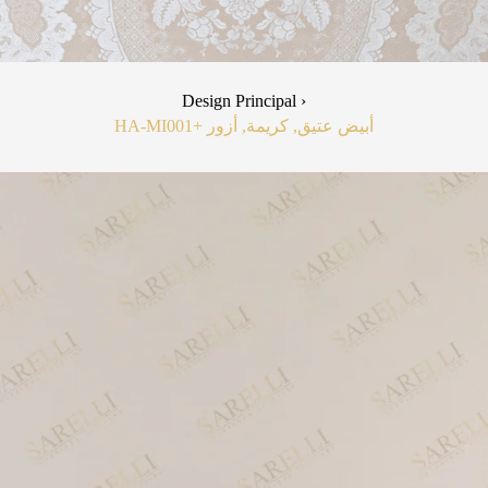
Design Principal ›
HA-MI00
+1
أبيض عتيق, كريمة, أزور