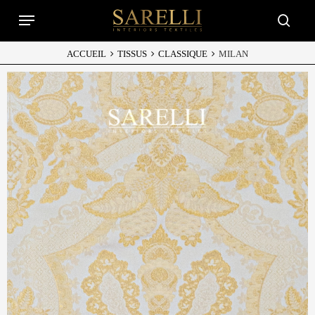
Skip
Menu
to
searc
main
content
ACCUEIL
TISSUS
CLASSIQUE
MILAN