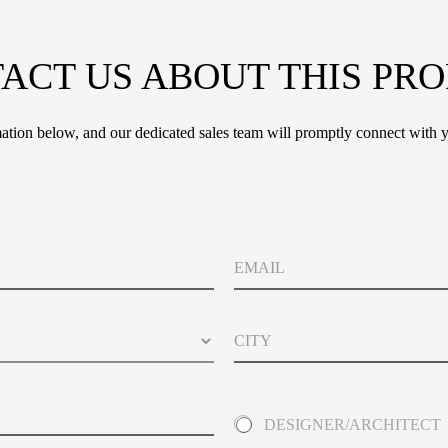
ACT US ABOUT THIS PR
tion below, and our dedicated sales team will promptly connect with y
E
m
a
i
C
l
i
t
y
A
DESIGNER/ARCHITECT
b