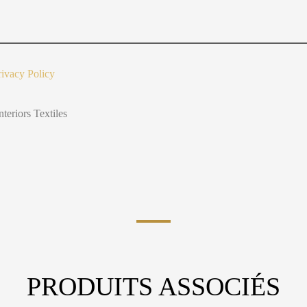
o
u
t
Y
o
u
rivacy Policy
nteriors Textiles
PRODUITS ASSOCIÉS