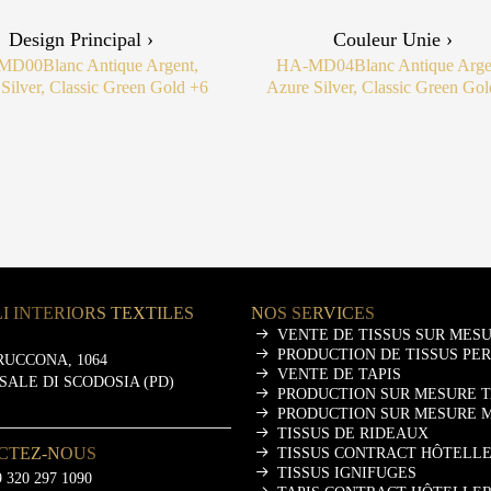
Design Principal ›
Couleur Unie ›
MD00
Blanc Antique Argent,
HA-MD04
Blanc Antique Arge
Silver, Classic Green Gold
+6
Azure Silver, Classic Green Go
I INTERIORS TEXTILES
NOS SERVICES
VENTE DE TISSUS SUR MES
PRODUCTION DE TISSUS PE
RUCCONA, 1064
VENTE DE TAPIS
ASALE DI SCODOSIA (PD)
PRODUCTION SUR MESURE T
PRODUCTION SUR MESURE 
TISSUS DE RIDEAUX
CTEZ-NOUS
TISSUS CONTRACT HÔTELLE
TISSUS IGNIFUGES
 320 297 1090