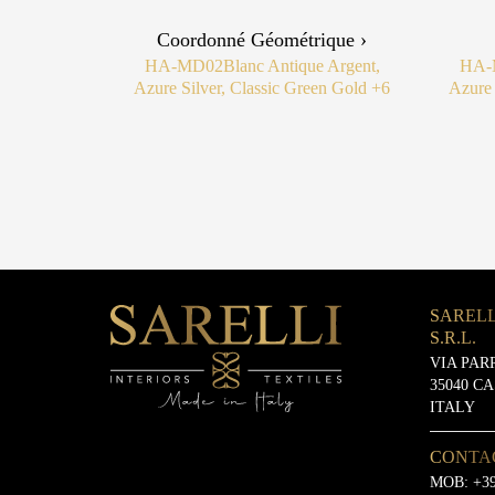
Coordonné Géométrique ›
HA-MD02
Blanc Antique Argent,
HA-
Azure Silver, Classic Green Gold
+6
Azure 
SARELL
S.R.L.
VIA PAR
35040 C
ITALY
CONTA
MOB:
+39