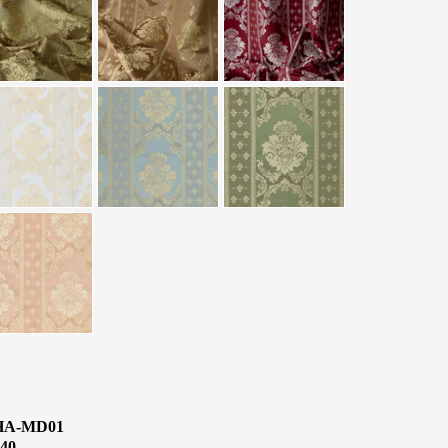
HA-MD01
40