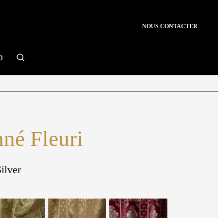
NOUS CONTACTER
search
D
né Fleuri
ilver