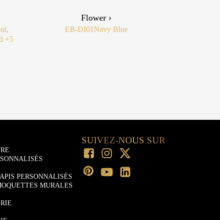
Flower ›
nt,
EB-DI01
Navy Blue
ld
+5
SUIVEZ-NOUS SUR
URE
RSONNALISÉS
APIS PERSONNALISÉS
MOQUETTES MURALES
RIE