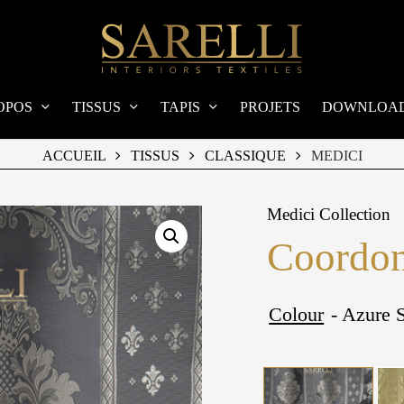
OPOS
TISSUS
TAPIS
PROJETS
DOWNLOA
ACCUEIL
TISSUS
CLASSIQUE
MEDICI
Medici Collection
Coordon
Colour
- Azure S