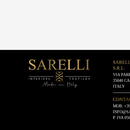
SARELL
S.R.L.
VIA PAR
35040 C
ITALY
CONTA
MOB:
+39
INFO@S
P. IVA 05