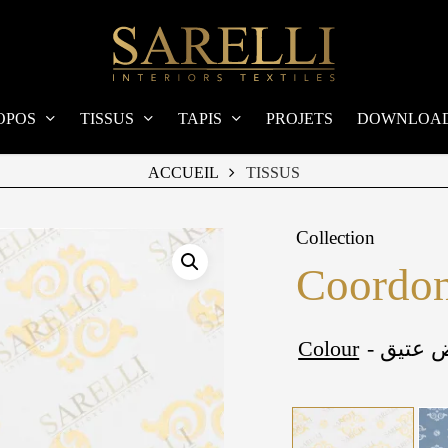
OPOS
TISSUS
TAPIS
PROJETS
DOWNLOA
ACCUEIL
TISSUS
Collection
Coordon
Colour
-  عتيق