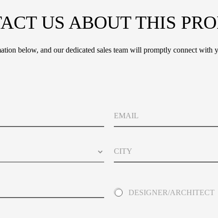
ACT US ABOUT THIS PR
tion below, and our dedicated sales team will promptly connect with y
*
E
P
m
o
a
l
i
i
C
l
c
i
y
t
*
y
A
DESIGNER/ARCHITECT
b
o
u