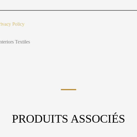
t
Y
o
u
rivacy Policy
nteriors Textiles
PRODUITS ASSOCIÉS