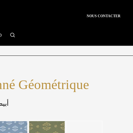
NOUS CONTACTER
search
D
né Géométrique
أبيض