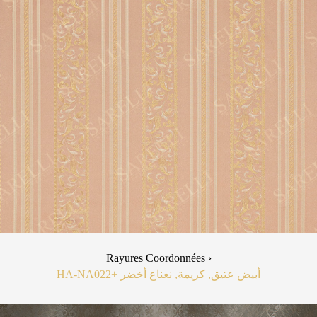
Rayures Coordonnées ›
HA-NA02
+2
أبيض عتيق, كريمة, نعناع أخضر