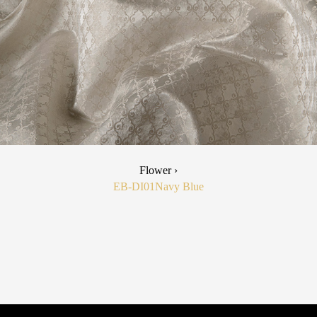
Flower ›
EB-DI01
Navy Blue