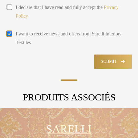
l
s
t
P
a
e
I declare that I have read and fully accept the
Privacy
y
r
g
c
Policy
i
e
t
v
e
a
d
E
I want to receive news and offers from Sarelli Interiors
c
m
y
Textiles
a
P
i
o
l
l
M
SUBMIT
i
a
c
r
y
k
e
t
PRODUITS ASSOCIÉS
i
n
g