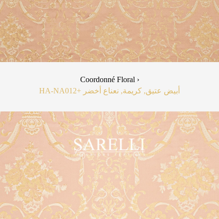
Coordonné Floral ›
HA-NA01
+2
أبيض عتيق, كريمة, نعناع أخضر