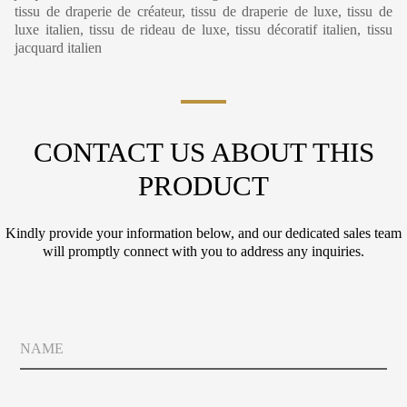
tissu de draperie de créateur, tissu de draperie de luxe, tissu de
luxe italien, tissu de rideau de luxe, tissu décoratif italien, tissu
jacquard italien
CONTACT US ABOUT THIS
PRODUCT
Kindly provide your information below, and our dedicated sales team
will promptly connect with you to address any inquiries.
C
N
i
a
t
m
y
e
M
E