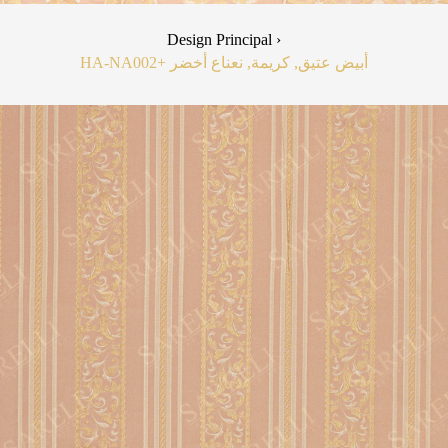
Design Principal ›
HA-NA00
+2
أبيض عتيق, كريمة, نعناع أخضر