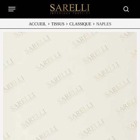
Skip
Menu
to
searc
main
content
ACCUEIL
TISSUS
CLASSIQUE
NAPLES