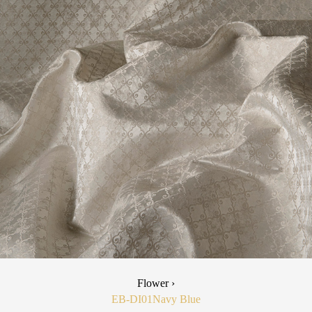
Flower ›
EB-DI01
Navy Blue