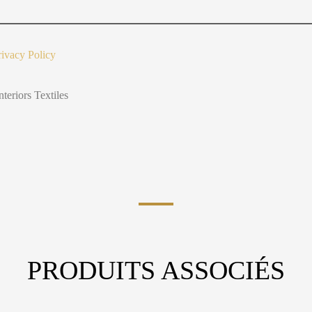
t
Y
o
u
rivacy Policy
nteriors Textiles
PRODUITS ASSOCIÉS