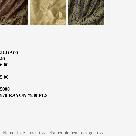
EB-DA00
40
6.00
5.00
5000
%70 RAYON %30 PES
eublement de luxe, tissu d'ameublement design, tissu