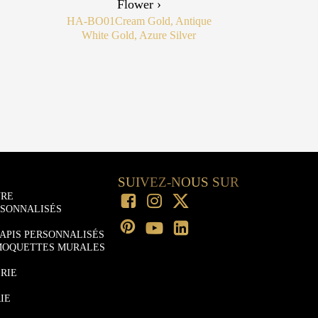
Flower ›
HA-BO01
Cream Gold, Antique
White Gold, Azure Silver
SUIVEZ-NOUS SUR
URE
RSONNALISÉS
APIS PERSONNALISÉS
MOQUETTES MURALES
RIE
IE