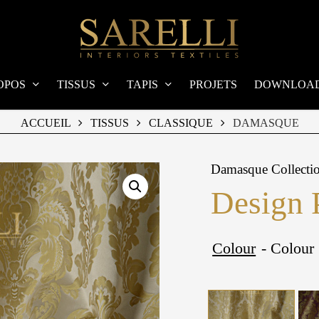
OPOS
TISSUS
TAPIS
PROJETS
DOWNLOA
ACCUEIL
TISSUS
CLASSIQUE
DAMASQUE
Damasque Collecti
Design 
Colour
- Colour