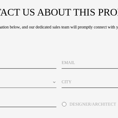
ACT US ABOUT THIS PR
tion below, and our dedicated sales team will promptly connect with y
E
m
a
i
C
l
i
t
y
A
DESIGNER/ARCHITECT
b
o
u