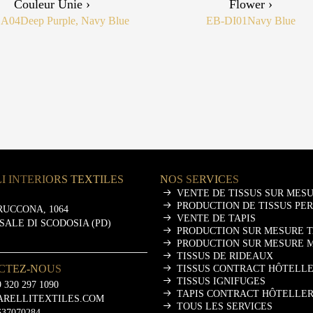
Couleur Unie ›
Flower ›
DA04
Deep Purple, Navy Blue
EB-DI01
Navy Blue
I INTERIORS TEXTILES
NOS SERVICES
VENTE DE TISSUS SUR MES
PRODUCTION DE TISSUS PE
RUCCONA, 1064
VENTE DE TAPIS
ASALE DI SCODOSIA (PD)
PRODUCTION SUR MESURE T
PRODUCTION SUR MESURE 
TISSUS DE RIDEAUX
CTEZ-NOUS
TISSUS CONTRACT HÔTELLE
TISSUS IGNIFUGES
 320 297 1090
TAPIS CONTRACT HÔTELLER
ARELLITEXTILES.COM
TOUS LES SERVICES
637070284