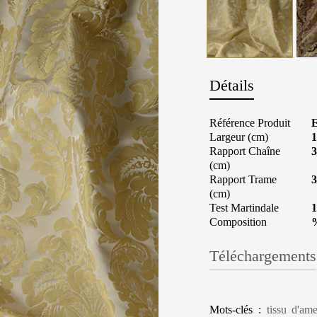
Détails
Référence Produit
Largeur (cm)
1
Rapport Chaîne
3
(cm)
Rapport Trame
3
(cm)
Test Martindale
1
Composition
Téléchargements
Mots-clés :
tissu d'am