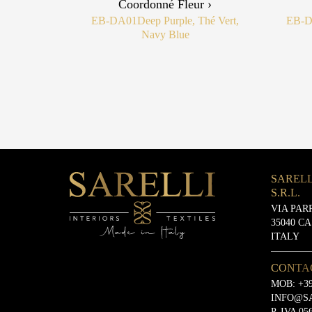
Coordonné Fleur ›
EB-DA01
Deep Purple, Thé Vert,
EB-
Navy Blue
SARELL
S.R.L.
VIA PAR
35040 C
ITALY
CONTA
MOB:
+39
INFO@S
P. IVA 05