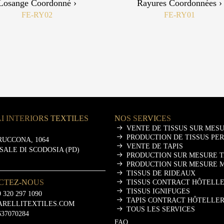
Losange Coordonné ›
Rayures Coordonnées ›
FE-RY02
FE-RY01
I INTERIORS TEXTILES
NOS SERVICES
VENTE DE TISSUS SUR MES
PRODUCTION DE TISSUS PE
RUCCONA, 1064
VENTE DE TAPIS
ASALE DI SCODOSIA (PD)
PRODUCTION SUR MESURE T
PRODUCTION SUR MESURE 
TISSUS DE RIDEAUX
CTEZ-NOUS
TISSUS CONTRACT HÔTELLE
TISSUS IGNIFUGES
 320 297 1090
TAPIS CONTRACT HÔTELLER
ARELLITEXTILES.COM
TOUS LES SERVICES
637070284
FAQ