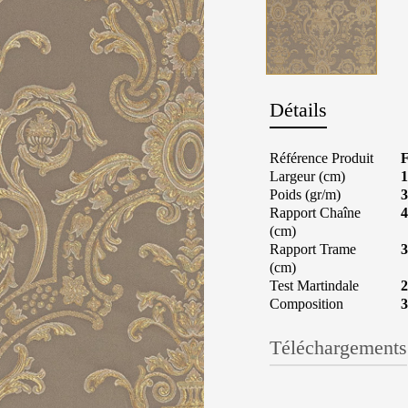
Détails
Référence Produit
Largeur (cm)
1
Poids (gr/m)
3
Rapport Chaîne
4
(cm)
Rapport Trame
3
(cm)
Test Martindale
2
Composition
Téléchargements