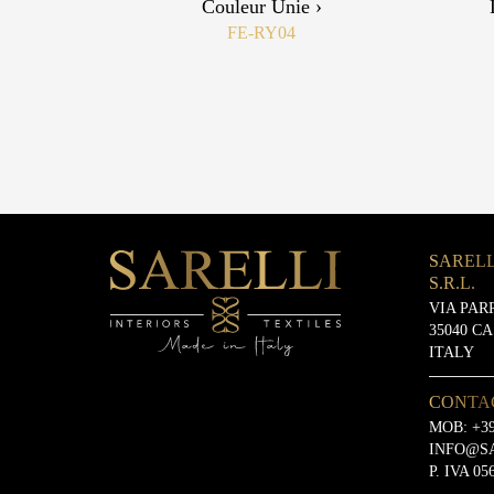
Couleur Unie ›
FE-RY04
SARELL
S.R.L.
VIA PAR
35040 C
ITALY
CONTA
MOB:
+39
INFO@S
P. IVA 05