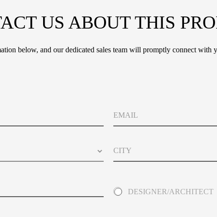
ACT US ABOUT THIS PR
tion below, and our dedicated sales team will promptly connect with y
E
m
a
i
C
l
i
t
y
A
DESIGNER/ARCHITECT
b
o
u