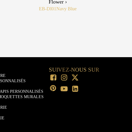
Flower ›
EB-DI01
Navy Blue
SUIVEZ-NOUS SUR
URE
RSONNALISÉS
APIS PERSONNALISÉS
MOQUETTES MURALES
RIE
IE