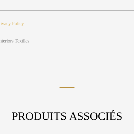
t
Y
o
u
rivacy Policy
nteriors Textiles
PRODUITS ASSOCIÉS