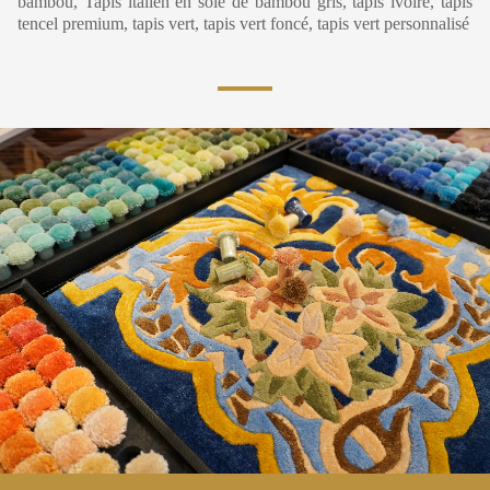
bambou, Tapis italien en soie de bambou gris, tapis ivoire, tapis
tencel premium, tapis vert, tapis vert foncé, tapis vert personnalisé