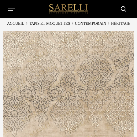
Skip
Menu
to
searc
main
content
ACCUEIL
TAPIS ET MOQUETTES
CONTEMPORAIN
HÉRITAGE