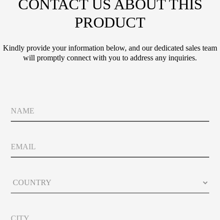
CONTACT US ABOUT THIS
PRODUCT
Kindly provide your information below, and our dedicated sales team
will promptly connect with you to address any inquiries.
N
a
m
e
E
m
a
i
C
l
o
u
n
C
t