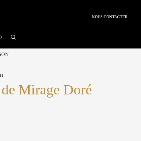
NOUS CONTACTER
search
D
SON
on
 de Mirage Doré