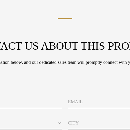
ACT US ABOUT THIS PR
tion below, and our dedicated sales team will promptly connect with y
E
m
a
i
C
l
i