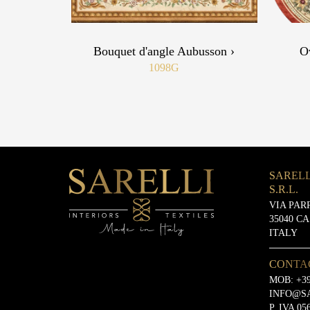
Bouquet d'angle Aubusson ›
O
1098G
SARELL
S.R.L.
VIA PAR
35040 C
ITALY
CONTA
MOB:
+39
INFO@S
P. IVA 05