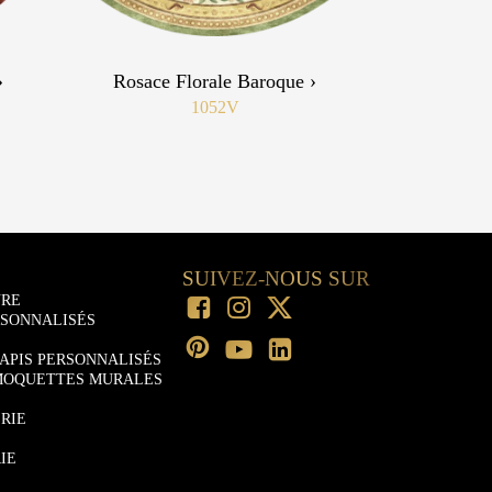
›
Rosace Florale Baroque ›
1052V
SUIVEZ-NOUS SUR
URE
RSONNALISÉS
APIS PERSONNALISÉS
MOQUETTES MURALES
RIE
IE