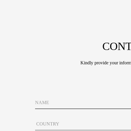
CONT
Kindly provide your informa
N
a
m
e
C
o