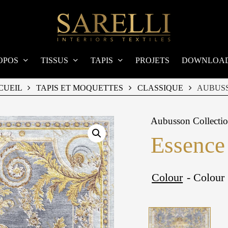
OPOS
TISSUS
TAPIS
PROJETS
DOWNLOA
CUEIL
TAPIS ET MOQUETTES
CLASSIQUE
AUBUS
Aubusson Collecti
Essence
Colour
- Colour