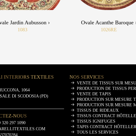
vale Jardin Aubusson ›
Ovale Acanthe Baroque 
1083
1026RE
I INTERIORS TEXTILES
NOS SERVICES
VENTE DE TISSUS SUR MES
PRODUCTION DE TISSUS PE
RUCCONA, 1064
VENTE DE TAPIS
ASALE DI SCODOSIA (PD)
PRODUCTION SUR MESURE T
PRODUCTION SUR MESURE 
TISSUS DE RIDEAUX
CTEZ-NOUS
TISSUS CONTRACT HÔTELLE
TISSUS IGNIFUGES
 320 297 1090
TAPIS CONTRACT HÔTELLER
ARELLITEXTILES.COM
TOUS LES SERVICES
637070284