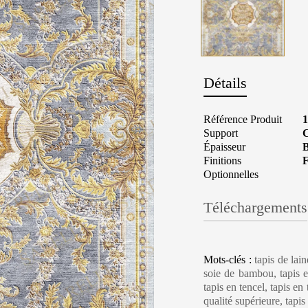
Détails
Référence Produit
Support
C
Épaisseur
B
Finitions
F
Optionnelles
Téléchargements
Carpet Care, Cl
Mots-clés :
tapis de lai
soie de bambou, tapis en
tapis en tencel, tapis en
qualité supérieure, tapi