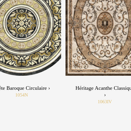
te Baroque Circulaire ›
Héritage Acanthe Classiq
›
1054N
1063IV