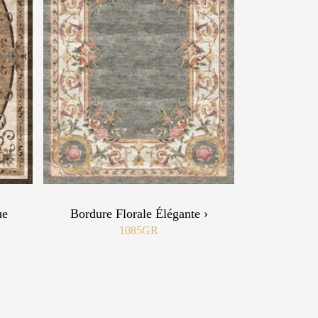
ue
Bordure Florale Élégante ›
1085GR