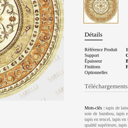
Détails
Référence Produit
Support
C
Épaisseur
B
Finitions
F
Optionnelles
Téléchargements
Carpet Care, Cl
Mots-clés :
tapis de lai
soie de bambou, tapis en
tapis en tencel, tapis en
qualité supérieure, tapi