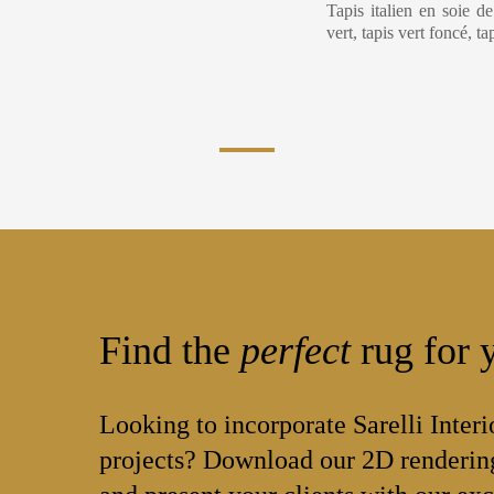
Tapis italien en soie d
vert, tapis vert foncé, t
Find the
perfect
rug for y
Looking to incorporate Sarelli Interi
projects? Download our 2D rendering