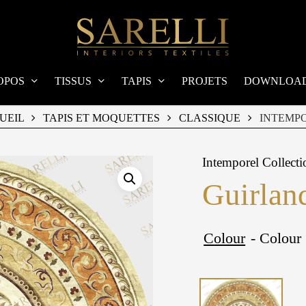
OPOS
TISSUS
TAPIS
PROJETS
DOWNLOA
UEIL
TAPIS ET MOQUETTES
CLASSIQUE
INTEMP
Intemporel Collecti
Guirlan
Colour
- Colour