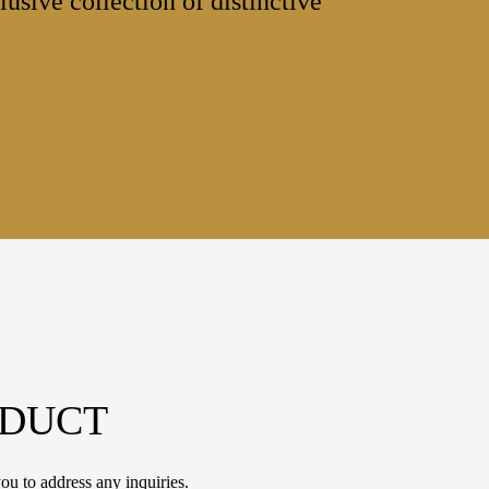
lusive collection of distinctive
ODUCT
ou to address any inquiries.