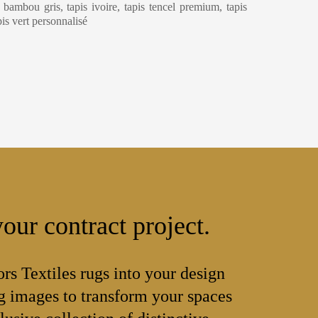
e bambou gris, tapis ivoire, tapis tencel premium, tapis
apis vert personnalisé
our contract project.
ors Textiles rugs into your design
 images to transform your spaces