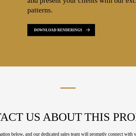
and present your clients with our exc
patterns.
DOWNLOAD RENDERINGS
ACT US ABOUT THIS PR
tion below, and our dedicated sales team will promptly connect with y