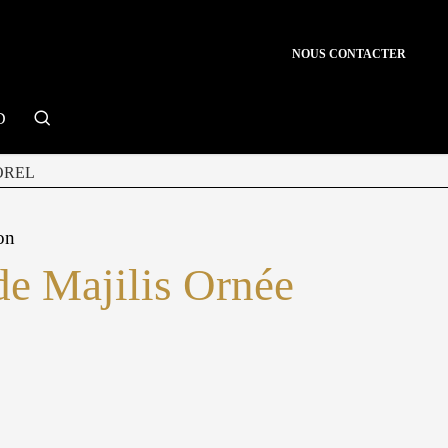
NOUS CONTACTER
search
D
OREL
on
de Majilis Ornée