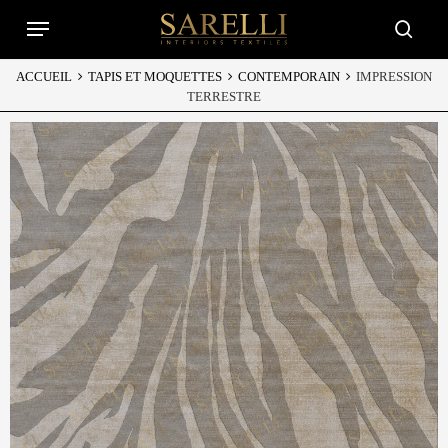
Skip
Menu
to
searc
main
content
ACCUEIL
TAPIS ET MOQUETTES
CONTEMPORAIN
IMPRESSION
TERRESTRE