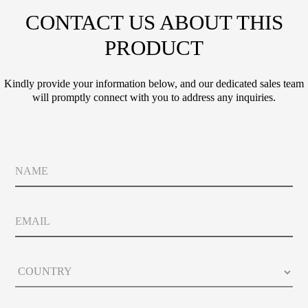
CONTACT US ABOUT THIS
PRODUCT
Kindly provide your information below, and our dedicated sales team
will promptly connect with you to address any inquiries.
N
a
m
e
E
m
a
i
C
l
o
u
n