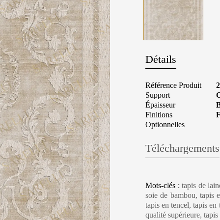
Détails
Référence Produit
2
Support
C
Épaisseur
B
Finitions
F
Optionnelles
Téléchargements
Carpet Care, Cl
Mots-clés :
tapis de lai
soie de bambou, tapis en
tapis en tencel, tapis en
qualité supérieure, tapi