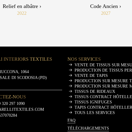
Relief en albâtre ›
Code Ancien ›
2022
2027
I INTERIORS TEXTILES
NOS SERVICES
VENTE DE TISSUS SUR MES
PRODUCTION DE TISSUS PE
RUCCONA, 1064
VENTE DE TAPIS
ASALE DI SCODOSIA (PD)
PRODUCTION SUR MESURE T
PRODUCTION SUR MESURE 
TISSUS DE RIDEAUX
CTEZ-NOUS
TISSUS CONTRACT HÔTELLE
TISSUS IGNIFUGES
 320 297 1090
TAPIS CONTRACT HÔTELLER
ARELLITEXTILES.COM
TOUS LES SERVICES
637070284
FAQ
TÉLÉCHARGEMENTS