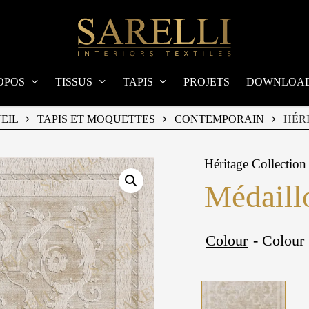
OPOS
TISSUS
TAPIS
PROJETS
DOWNLOA
EIL
TAPIS ET MOQUETTES
CONTEMPORAIN
HÉR
Héritage Collection
Médaill
Colour
- Colour