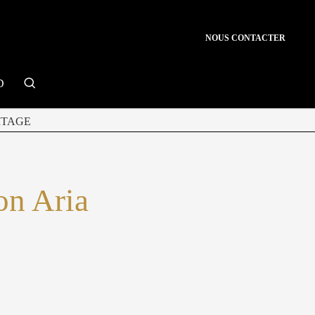
NOUS CONTACTER
search
D
ITAGE
on Aria