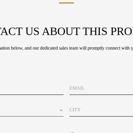
ACT US ABOUT THIS PR
tion below, and our dedicated sales team will promptly connect with y
*
E
A
m
b
a
o
i
u
C
l
t
i
*
t
C
y
i
t