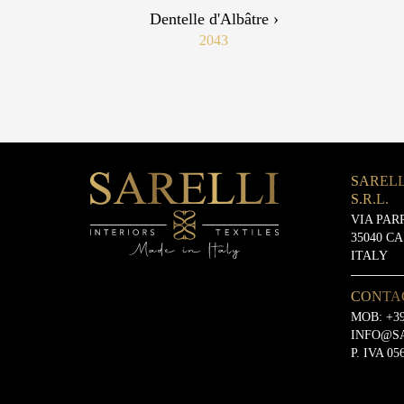
Dentelle d'Albâtre ›
2043
SARELL
S.R.L.
VIA PAR
35040 C
ITALY
CONTA
MOB:
+39
INFO@S
P. IVA 05