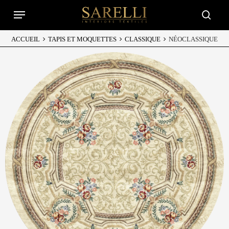
Skip
Menu
to
searc
main
content
ACCUEIL
TAPIS ET MOQUETTES
CLASSIQUE
NÉOCLASSIQUE