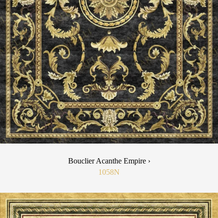
Bouclier Acanthe Empire ›
1058N