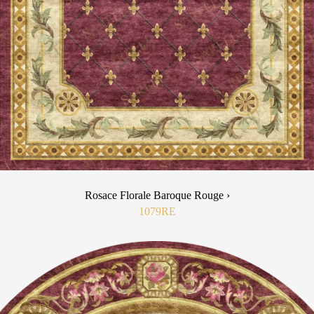
Rosace Florale Baroque Rouge ›
1079RE