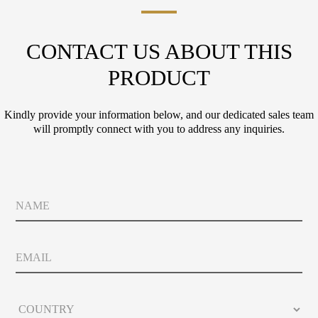
CONTACT US ABOUT THIS
PRODUCT
Kindly provide your information below, and our dedicated sales team
will promptly connect with you to address any inquiries.
N
a
m
e
E
m
a
i
C
l
o