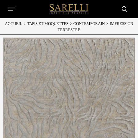
Skip
Menu
to
searc
main
content
ACCUEIL
TAPIS ET MOQUETTES
CONTEMPORAIN
IMPRESSION
TERRESTRE