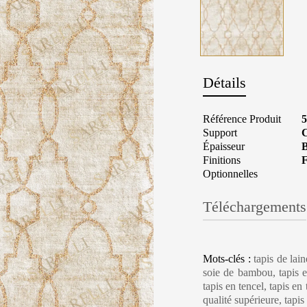
Détails
Référence Produit
5
Support
C
Épaisseur
B
Finitions
F
Optionnelles
Téléchargements
Carpet Care, Cl
Mots-clés :
tapis de lai
soie de bambou, tapis en
tapis en tencel, tapis en
qualité supérieure, tapi