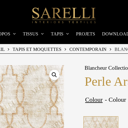
OPOS
TISSUS
TAPIS
PROJETS
DOWNLOA
IL
TAPIS ET MOQUETTES
CONTEMPORAIN
BLAN
Blancheur Collecti
Perle A
Colour
- Colour