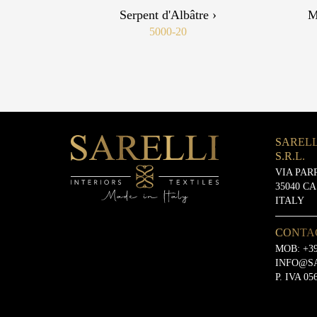
Serpent d'Albâtre ›
M
5000-20
SARELL
S.R.L.
VIA PAR
35040 C
ITALY
CONTA
MOB:
+39
INFO@S
P. IVA 05