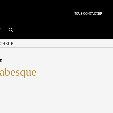
NOUS CONTACTER
search
D
CHEUR
on
rabesque