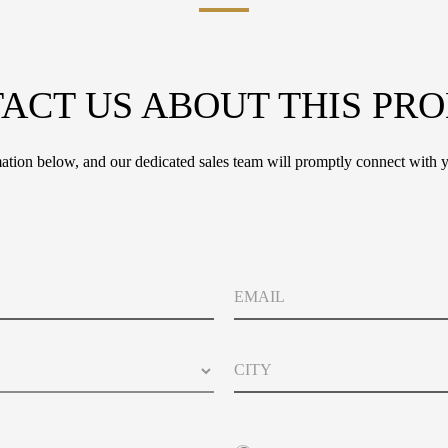
ACT US ABOUT THIS PR
tion below, and our dedicated sales team will promptly connect with y
E
m
a
i
C
l
i
t
y
E
m