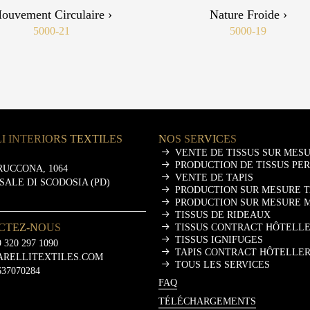
ouvement Circulaire ›
Nature Froide ›
5000-21
5000-19
I INTERIORS TEXTILES
NOS SERVICES
VENTE DE TISSUS SUR MES
PRODUCTION DE TISSUS PE
RUCCONA, 1064
VENTE DE TAPIS
ASALE DI SCODOSIA (PD)
PRODUCTION SUR MESURE T
PRODUCTION SUR MESURE 
TISSUS DE RIDEAUX
CTEZ-NOUS
TISSUS CONTRACT HÔTELLE
TISSUS IGNIFUGES
 320 297 1090
TAPIS CONTRACT HÔTELLER
ARELLITEXTILES.COM
TOUS LES SERVICES
637070284
FAQ
TÉLÉCHARGEMENTS