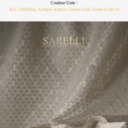
Couleur Unie ›
HA-TI04
Blanc Antique Argent, Cream Gold, Fume Gold
+6