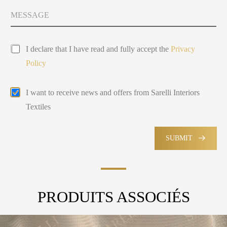
t
y
M
Y
s
e
o
e
s
u
l
s
P
a
e
I declare that I have read and fully accept the
Privacy
r
g
c
Policy
i
e
t
v
e
a
d
E
I want to receive news and offers from Sarelli Interiors
c
m
y
Textiles
a
P
i
o
l
l
M
SUBMIT
i
a
c
r
y
k
e
t
PRODUITS ASSOCIÉS
i
n
g