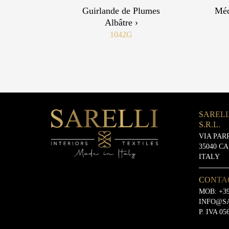
Guirlande de Plumes
Méd
Albâtre ›
1042G
SARELL
S.R.L.
VIA PAR
35040 C
ITALY
CONTA
MOB:
+39
INFO@S
P. IVA 05