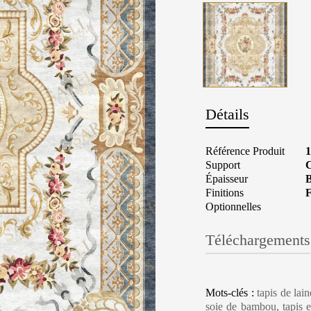
Détails
Référence Produit
Support
C
Épaisseur
B
Finitions
F
Optionnelles
Téléchargements
Carpet Care, Cl
Mots-clés :
tapis de lai
soie de bambou, tapis en