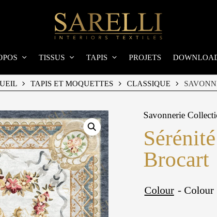
OPOS
TISSUS
TAPIS
PROJETS
DOWNLOA
UEIL
TAPIS ET MOQUETTES
CLASSIQUE
SAVONN
Savonnerie Collect
Sérénit
Brocart
Colour
- Colour