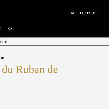
NOUS CONTACTER
search
D
ERIE
ion
é du Ruban de