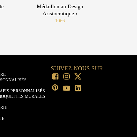
te
Médaillon au Design
Aristocratique ›
1066
SUIVEZ-NOUS SUR
URE
RSONNALISÉS
APIS PERSONNALISÉS
MOQUETTES MURALES
RIE
IE