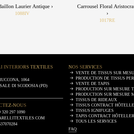
aillon Laurier Antique ›
Carrousel Floral Aristocra
›
1088IV
1017RE
I INTERIORS TEXTILES
NOS SERVICES
VENTE DE TISSUS SUR MES
PRODUCTION DE TISSUS PE
RUCCONA, 1064
VENTE DE TAPIS
ASALE DI SCODOSIA (PD)
PRODUCTION SUR MESURE T
PRODUCTION SUR MESURE 
TISSUS DE RIDEAUX
CTEZ-NOUS
TISSUS CONTRACT HÔTELLE
TISSUS IGNIFUGES
 320 297 1090
TAPIS CONTRACT HÔTELLER
ARELLITEXTILES.COM
TOUS LES SERVICES
637070284
FAQ