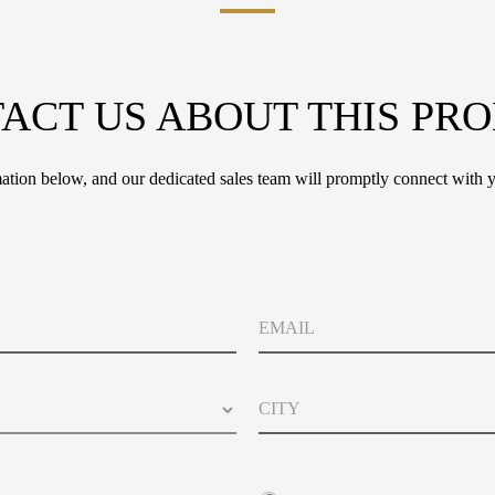
ACT US ABOUT THIS PR
tion below, and our dedicated sales team will promptly connect with y
E
m
a
i
C
l
i
t
y