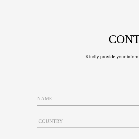
CONT
Kindly provide your informa
N
a
m
e
C
o
u
n