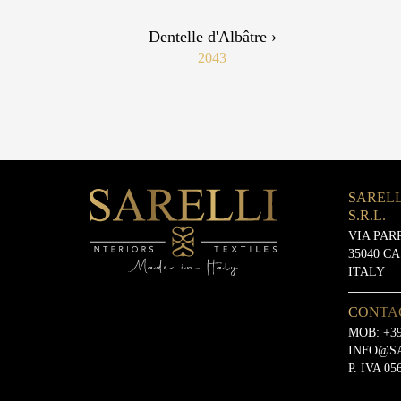
Dentelle d'Albâtre ›
2043
SARELL
S.R.L.
VIA PAR
35040 C
ITALY
CONTA
MOB:
+39
INFO@S
P. IVA 05