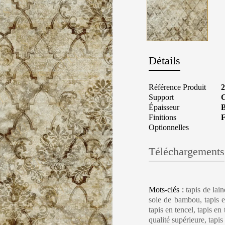
Détails
Référence Produit
2
Support
C
Épaisseur
B
Finitions
F
Optionnelles
Téléchargements
Carpet Care, Cl
Mots-clés :
tapis de lai
soie de bambou, tapis en
tapis en tencel, tapis en
qualité supérieure, tapi