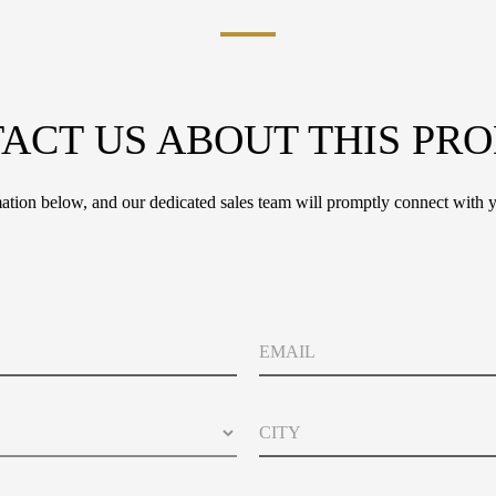
ACT US ABOUT THIS PR
tion below, and our dedicated sales team will promptly connect with y
E
m
a
i
C
l
i
t
y
P