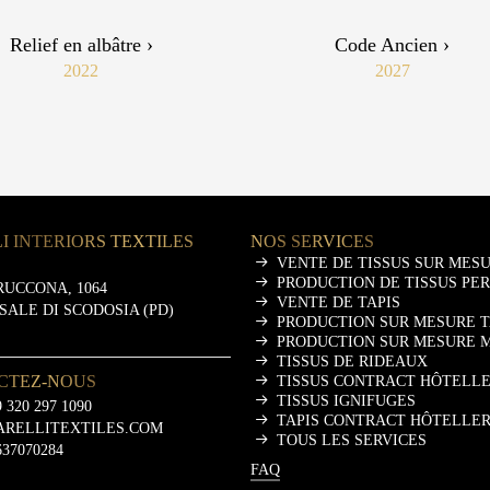
Relief en albâtre ›
Code Ancien ›
2022
2027
I INTERIORS TEXTILES
NOS SERVICES
VENTE DE TISSUS SUR MES
PRODUCTION DE TISSUS PE
RUCCONA, 1064
VENTE DE TAPIS
ASALE DI SCODOSIA (PD)
PRODUCTION SUR MESURE T
PRODUCTION SUR MESURE 
TISSUS DE RIDEAUX
CTEZ-NOUS
TISSUS CONTRACT HÔTELLE
TISSUS IGNIFUGES
 320 297 1090
TAPIS CONTRACT HÔTELLER
ARELLITEXTILES.COM
TOUS LES SERVICES
637070284
FAQ