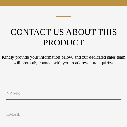
CONTACT US ABOUT THIS
PRODUCT
Kindly provide your information below, and our dedicated sales team
will promptly connect with you to address any inquiries.
N
a
m
e
E
m
a
i