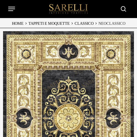
Skip
Menu
to
searc
main
content
HOME
TAPPETI E MOQUETTE
CLASSICO
NEOCLASSICO