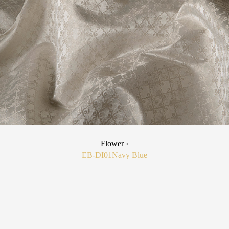
Flower ›
EB-DI01
Navy Blue