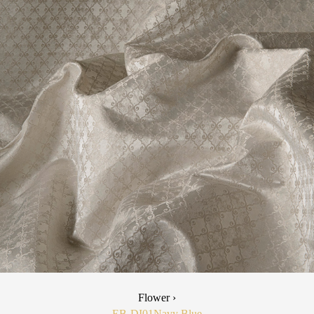
Flower ›
EB-DI01
Navy Blue