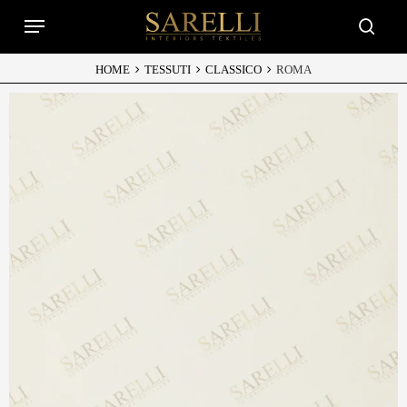
Skip
Menu
to
searc
main
content
HOME
TESSUTI
CLASSICO
ROMA