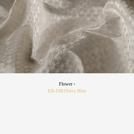
Flower ›
EB-DI01
Navy Blue