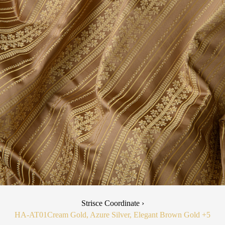
Strisce Coordinate ›
HA-AT01
Cream Gold, Azure Silver, Elegant Brown Gold
+5