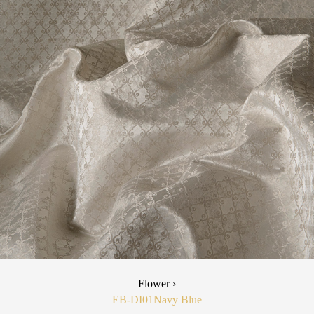
Flower ›
EB-DI01
Navy Blue