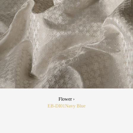
Flower ›
EB-DI01
Navy Blue