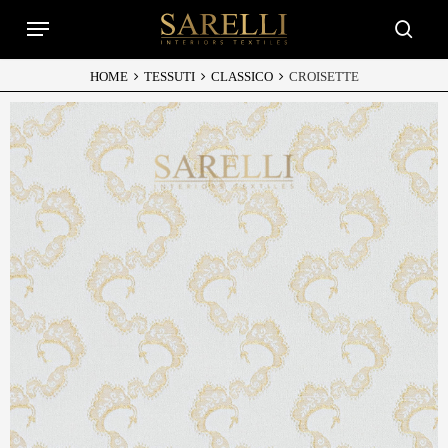
Skip
Menu
to
searc
main
content
HOME
TESSUTI
CLASSICO
CROISETTE