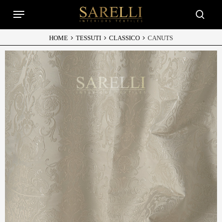
Skip
Menu
to
searc
main
content
HOME
TESSUTI
CLASSICO
CANUTS