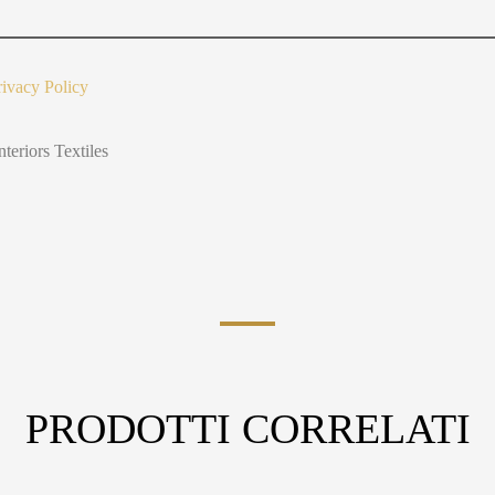
t
Y
o
u
rivacy Policy
nteriors Textiles
PRODOTTI CORRELATI