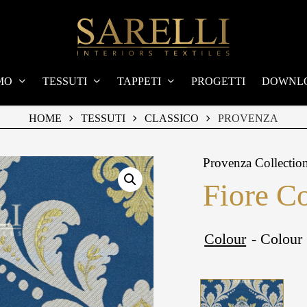
MO
TESSUTI
TAPPETI
PROGETTI
DOWNL
HOME
TESSUTI
CLASSICO
PROVENZA
Provenza Collectio
Fiore C
Colour
- Colour