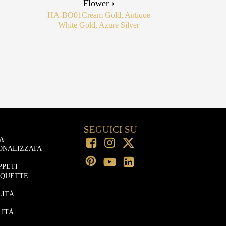
Flower ›
HA-BO01
Cream Gold, Antique
White Gold, Azure Silver
SEGUICI SU
A
ONALIZZATA
PPETI
OQUETTE
LITÀ
LITÀ