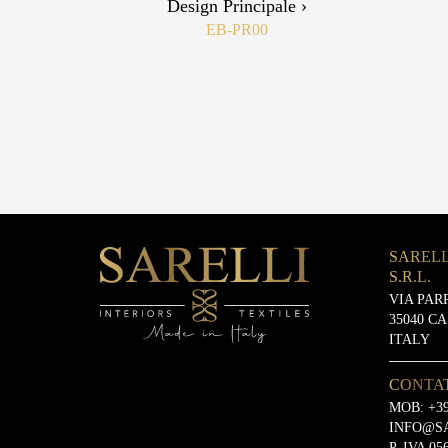
Design Principale ›
EB-PR00
SARELL
S.R.L.
VIA PAR
35040 C
ITALY
CONTA
MOB:
+39
INFO@S
P. IVA 05