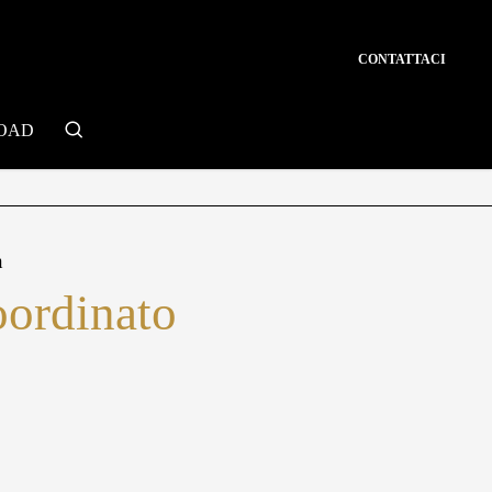
CONTATTACI
search
OAD
n
oordinato