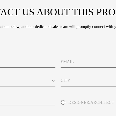
ACT US ABOUT THIS PR
tion below, and our dedicated sales team will promptly connect with y
N
E
a
m
m
a
e
i
P
C
l
h
i
o
t
n
y
e
*
A
DESIGNER/ARCHITECT
b
o
u