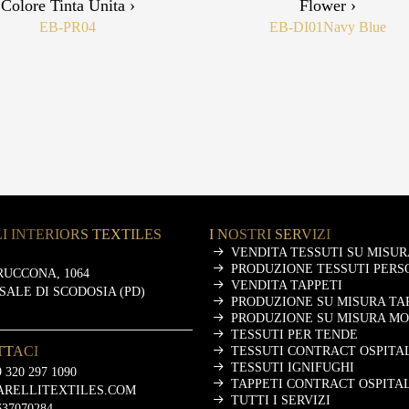
Colore Tinta Unita ›
Flower ›
EB-PR04
EB-DI01
Navy Blue
I INTERIORS TEXTILES
I NOSTRI SERVIZI
VENDITA TESSUTI SU MISUR
PRODUZIONE TESSUTI PERS
RUCCONA, 1064
VENDITA TAPPETI
ASALE DI SCODOSIA (PD)
PRODUZIONE SU MISURA TA
PRODUZIONE SU MISURA M
TESSUTI PER TENDE
TTACI
TESSUTI CONTRACT OSPITA
TESSUTI IGNIFUGHI
 320 297 1090
TAPPETI CONTRACT OSPITA
ARELLITEXTILES.COM
TUTTI I SERVIZI
637070284