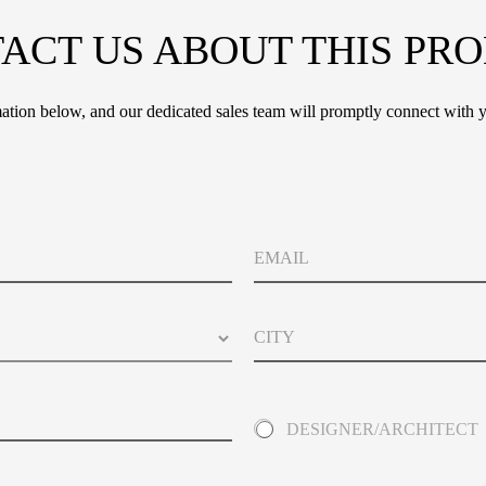
ACT US ABOUT THIS PR
tion below, and our dedicated sales team will promptly connect with y
E
m
a
i
C
l
i
t
y
A
DESIGNER/ARCHITECT
b
o
u