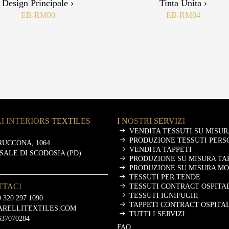
Design Principale ›
Tinta Unita ›
EB-RM00
EB-RM04
I INTERIORS TEXTILES
I NOSTRI SERVIZI
VENDITA TESSUTI SU MISUR
PRODUZIONE TESSUTI PERS
RUCCONA, 1064
VENDITA TAPPETI
ASALE DI SCODOSIA (PD)
PRODUZIONE SU MISURA TA
PRODUZIONE SU MISURA M
TESSUTI PER TENDE
TTACI
TESSUTI CONTRACT OSPITA
TESSUTI IGNIFUGHI
 320 297 1090
TAPPETI CONTRACT OSPITA
ARELLITEXTILES.COM
TUTTI I SERVIZI
637070284
FAQ