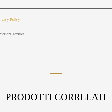
t
Y
o
u
rivacy Policy
nteriors Textiles
PRODOTTI CORRELATI