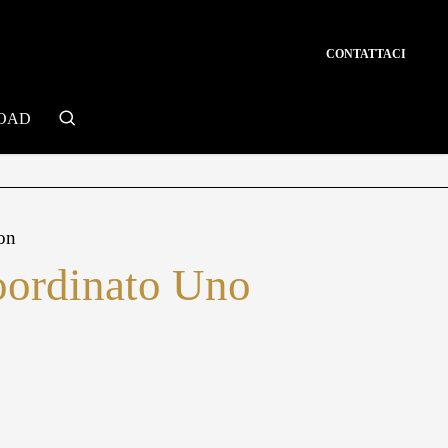
CONTATTACI
search
OAD
on
oordinato Uno