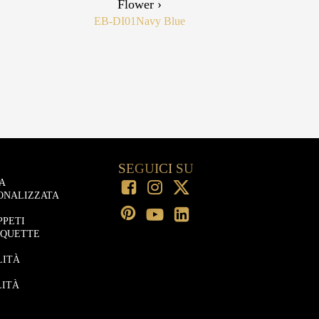
Flower ›
EB-DI01
Navy Blue
SEGUICI SU
A
ONALIZZATA
PPETI
OQUETTE
LITÀ
LITÀ