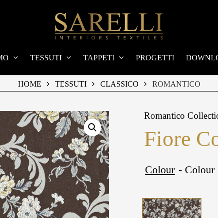
MO
TESSUTI
TAPPETI
PROGETTI
DOWNL
HOME
TESSUTI
CLASSICO
ROMANTICO
Romantico Collecti
Fiore C
Colour
- Colour