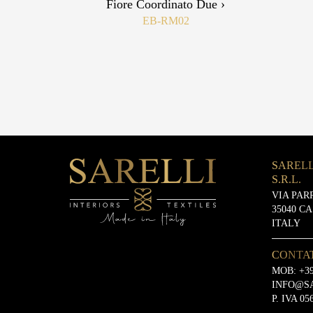
Fiore Coordinato Due ›
EB-RM02
SARELL
S.R.L.
VIA PAR
35040 C
ITALY
CONTA
MOB:
+39
INFO@S
P. IVA 05