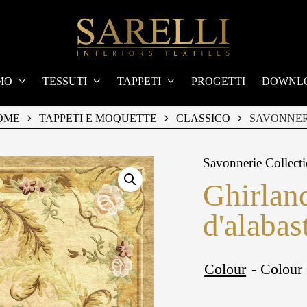
MO
TESSUTI
TAPPETI
PROGETTI
DOWNL
OME
TAPPETI E MOQUETTE
CLASSICO
SAVONNER
Savonnerie Collect
Ghirlan
d'alabas
Colour
- Colour