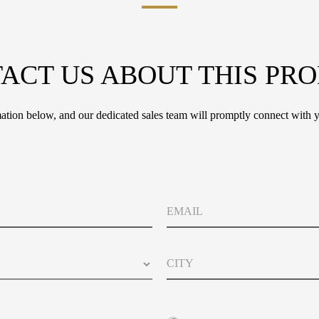
ACT US ABOUT THIS PR
tion below, and our dedicated sales team will promptly connect with y
E
m
a
i
C
l
i
t
y