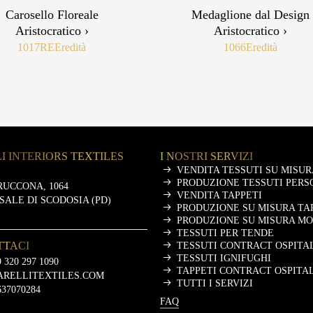
Carosello Floreale
Medaglione dal Design
Aristocratico ›
Aristocratico ›
1017RE
Eredità
1066
Eredità
I INTERIORS TEXTILES
I NOSTRI SERVIZI
VENDITA TESSUTI SU MISUR
PRODUZIONE TESSUTI PERS
RUCCONA, 1064
VENDITA TAPPETI
ASALE DI SCODOSIA (PD)
PRODUZIONE SU MISURA TA
PRODUZIONE SU MISURA M
TESSUTI PER TENDE
TTACI
TESSUTI CONTRACT OSPITA
TESSUTI IGNIFUGHI
 320 297 1090
TAPPETI CONTRACT OSPITA
ARELLITEXTILES.COM
TUTTI I SERVIZI
637070284
FAQ