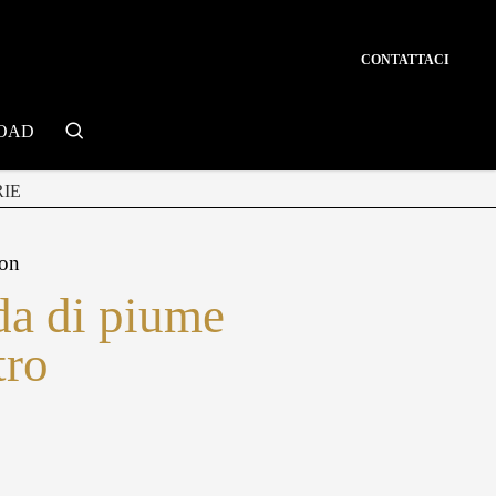
CONTATTACI
search
OAD
IE
ion
da di piume
tro