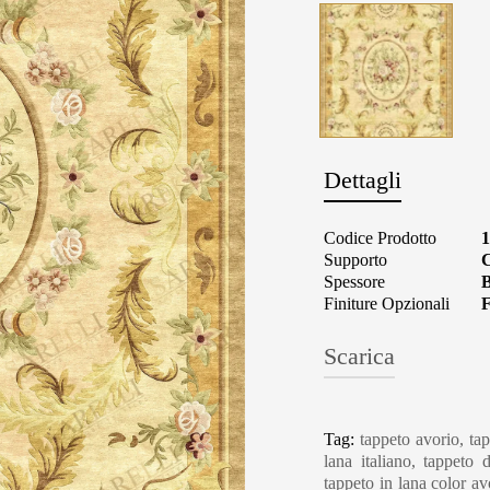
Dettagli
Codice Prodotto
Supporto
C
Spessore
B
Finiture Opzionali
F
Scarica
Carpet Care, Cl
Tag:
tappeto avorio, tap
lana italiano, tappeto
tappeto in lana color avo