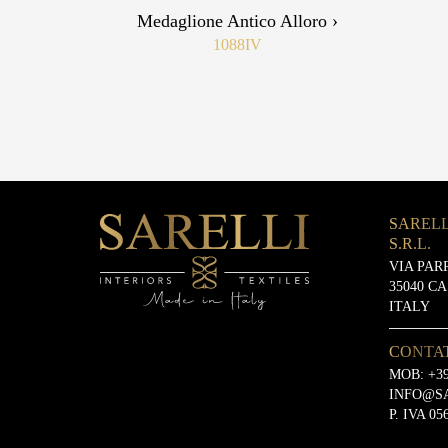
Medaglione Antico Alloro ›
1088IV
SARELL
S.R.L.
VIA PAR
35040 C
ITALY
CONTA
MOB:
+39
INFO@S
P. IVA 05