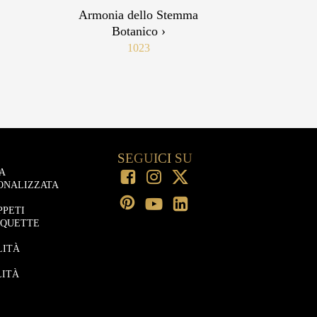
Armonia dello Stemma
Botanico ›
1023
SEGUICI SU
A
ONALIZZATA
PPETI
OQUETTE
LITÀ
LITÀ