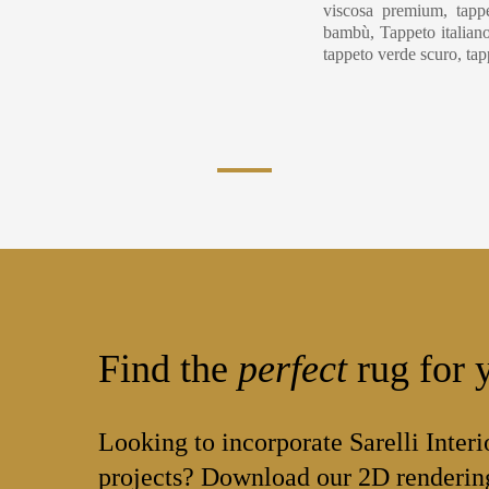
viscosa premium, tappe
bambù, Tappeto italiano
tappeto verde scuro, ta
Find the
perfect
rug for y
Looking to incorporate Sarelli Interi
projects? Download our 2D rendering