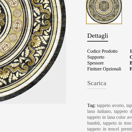
Dettagli
Codice Prodotto
Supporto
C
Spessore
B
Finiture Opzionali
F
Scarica
Carpet Care, Cl
Tag:
tappeto avorio, tap
lana italiano, tappeto
tappeto in lana color avo
bambù, tappeto in tence
tappeto in tencel premi