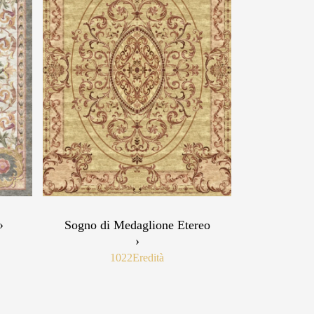
›
Sogno di Medaglione Etereo
›
1022
Eredità