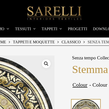
MO
TESSUTI
TAPPETI
PROGETTI
DOWNL
OME
TAPPETI E MOQUETTE
CLASSICO
SENZA TE
Senza tempo Collec
Stemma 
Colour
- Colour