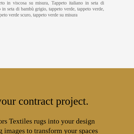
to in viscosa su misura, Tappeto italiano in seta di
 in seta di bambù grigio, tappeto verde, tappeto verde,
ppeto verde scuro, tappeto verde su misura
our contract project.
ors Textiles rugs into your design
 images to transform your spaces