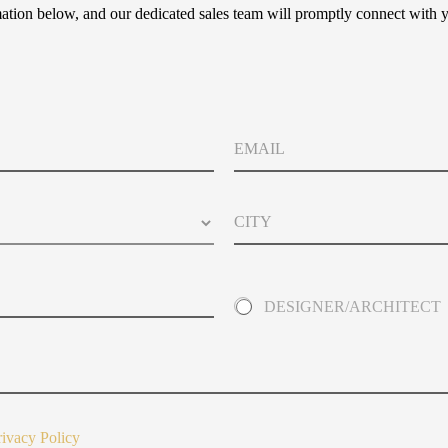
tion below, and our dedicated sales team will promptly connect with y
E
m
a
i
C
l
i
t
y
A
DESIGNER/ARCHITECT
b
o
u
t
Y
o
u
rivacy Policy