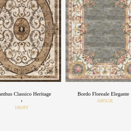
nthus Classico Heritage
Bordo Floreale Elegante 
›
1085GR
1063IV