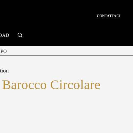
CONTATTACI
search
OAD
MPO
tion
Barocco Circolare