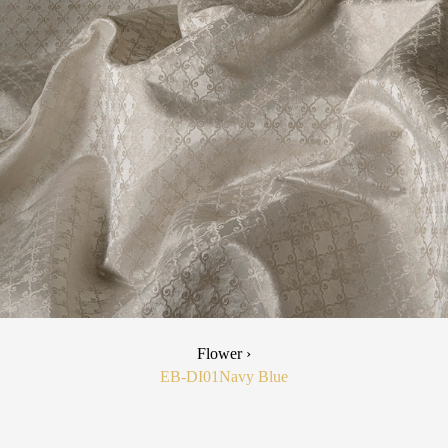
Flower ›
EB-DI01
Navy Blue