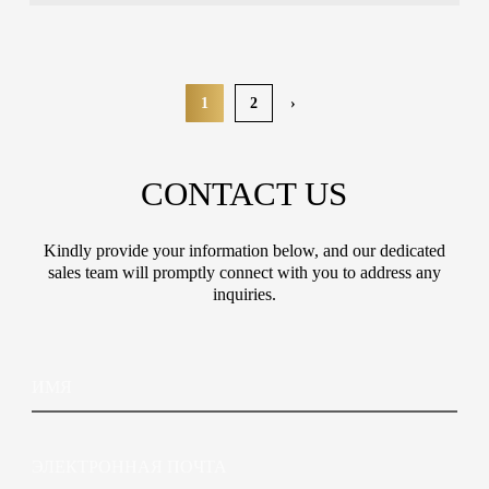
1
2
›
CONTACT US
Kindly provide your information below, and our dedicated
sales team will promptly connect with you to address any
inquiries.
И
м
я
Э
л