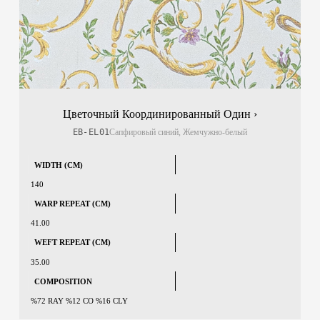
Цветочный Координированный Один ›
EB-EL01
Сапфировый синий, Жемчужно-белый
WIDTH (CM)
140
WARP REPEAT (CM)
41.00
WEFT REPEAT (CM)
35.00
COMPOSITION
%72 RAY %12 CO %16 CLY