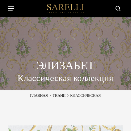
Skip
Menu
to
Close
searc
main
Filters
content
ЭЛИЗАБЕТ
Классическая коллекция
ГЛАВНАЯ
ТКАНИ
КЛАССИЧЕСКАЯ