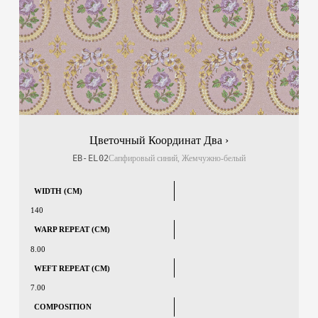
Цветочный Координат Два ›
EB-EL02
Сапфировый синий, Жемчужно-белый
WIDTH (CM)
140
WARP REPEAT (CM)
8.00
WEFT REPEAT (CM)
7.00
COMPOSITION