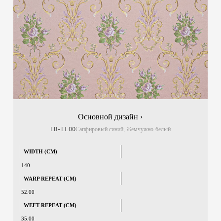
Основной дизайн ›
EB-EL00
Сапфировый синий, Жемчужно-белый
WIDTH (CM)
140
WARP REPEAT (CM)
52.00
WEFT REPEAT (CM)
35.00