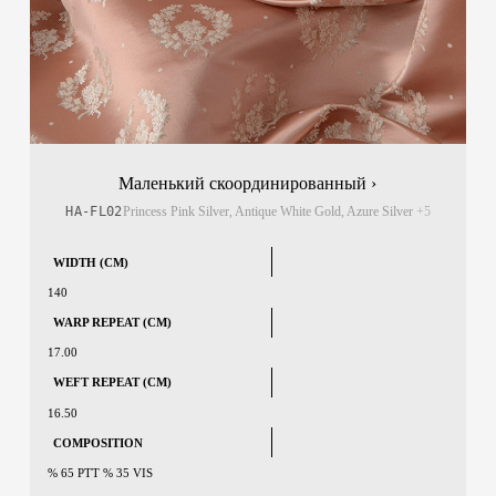
Маленький скоординированный ›
HA-FL02
Princess Pink Silver, Antique White Gold, Azure Silver
+5
WIDTH (CM)
140
WARP REPEAT (CM)
17.00
WEFT REPEAT (CM)
16.50
COMPOSITION
% 65 PTT % 35 VIS