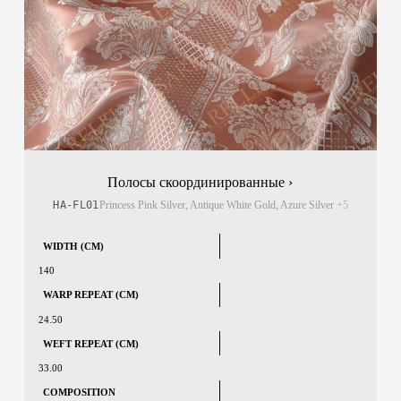
Полосы скоординированные ›
HA-FL01
Princess Pink Silver, Antique White Gold, Azure Silver
+5
WIDTH (CM)
140
WARP REPEAT (CM)
24.50
WEFT REPEAT (CM)
33.00
COMPOSITION