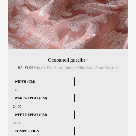
Основной дизайн ›
HA-FL00
Princess Pink Silver, Antique White Gold, Azure Silver
+5
WIDTH (CM)
140
WARP REPEAT (CM)
24.00
WEFT REPEAT (CM)
22.00
COMPOSITION