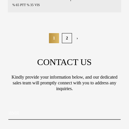
% 65 PTT % 35 VIS
1
2
›
CONTACT US
Kindly provide your information below, and our dedicated
sales team will promptly connect with you to address any
inquiries.
И
м
я