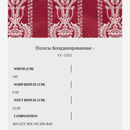
Полосы Координированные ›
FE-SE01
WIDTH (CM)
140
WARP REPEAT (CM)
9.50
WEFT REPEAT (CM)
12.00
COMPOSITION
36% CLY 36% VIS 28% RAY