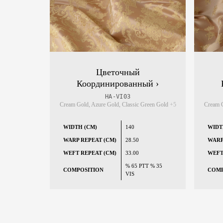
Цветочный
Координированный ›
HA-VI03
Cream Gold, Azure Gold, Classic Green Gold
+5
Cream G
WIDTH (CM)
140
WIDT
WARP REPEAT (CM)
28.50
WARP
WEFT REPEAT (CM)
33.00
WEFT
% 65 PTT % 35
COMPOSITION
COMP
VIS