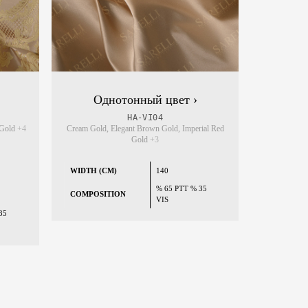
Однотонный цвет ›
HA-VI04
 Gold
+4
Cream Gold, Elegant Brown Gold, Imperial Red
Gold
+3
WIDTH (CM)
140
% 65 PTT % 35
COMPOSITION
VIS
35