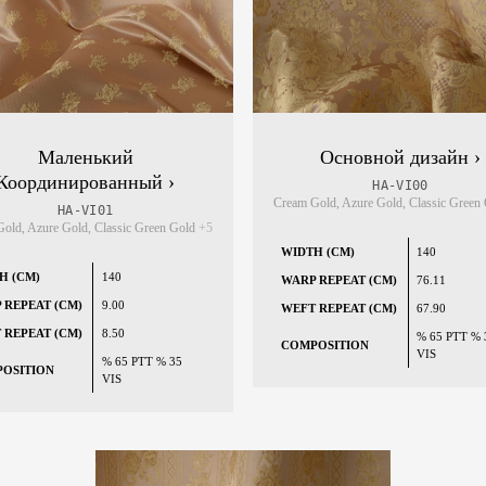
Маленький
Основной дизайн ›
Координированный ›
HA-VI00
Cream Gold, Azure Gold, Classic Green
HA-VI01
old, Azure Gold, Classic Green Gold
+5
WIDTH (CM)
140
H (CM)
140
WARP REPEAT (CM)
76.11
 REPEAT (CM)
9.00
WEFT REPEAT (CM)
67.90
 REPEAT (CM)
8.50
% 65 PTT % 
COMPOSITION
VIS
% 65 PTT % 35
OSITION
VIS