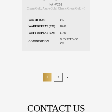
HA-VI02
Cream Gold, Azure Gold, Classic Green Gold
+5
WIDTH (CM)
140
WARP REPEAT (CM)
18.00
WEFT REPEAT (CM)
11.00
% 65 PTT % 35
COMPOSITION
VIS
1
2
›
CONTACT US