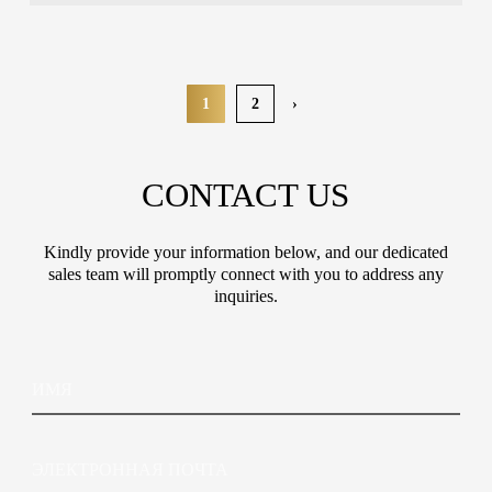
1
2
›
CONTACT US
Kindly provide your information below, and our dedicated
sales team will promptly connect with you to address any
inquiries.
в
И
а
м
с
я
в
а
Э
с
л
*