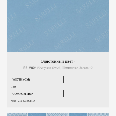
Однотонный цвет ›
EB-VO04
Жемчужно-белый, Шампанское, Золото
+2
WIDTH (CM)
140
COMPOSITION
%65 VIS %35CMD