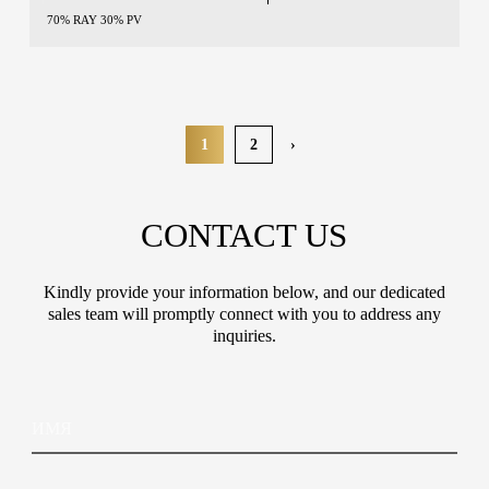
70% RAY 30% PV
1
2
›
CONTACT US
Kindly provide your information below, and our dedicated
sales team will promptly connect with you to address any
inquiries.
И
м
я