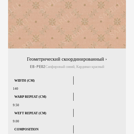
Геометрический скоординированный ›
EB-PE02
Сапфировый синий, Кардинал красный
WIDTH (CM)
140
WARP REPEAT (CM)
9.50
WEFT REPEAT (CM)
9.00
COMPOSITION