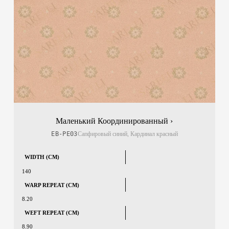
Маленький Координированный ›
EB-PE03
Сапфировый синий, Кардинал красный
WIDTH (CM)
140
WARP REPEAT (CM)
8.20
WEFT REPEAT (CM)
8.90