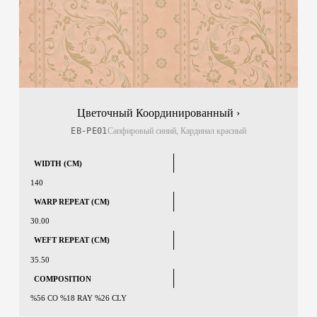
Цветочный Координированный ›
EB-PE01
Сапфировый синий, Кардинал красный
WIDTH (CM)
140
WARP REPEAT (CM)
30.00
WEFT REPEAT (CM)
35.50
COMPOSITION
%56 CO %18 RAY %26 CLY