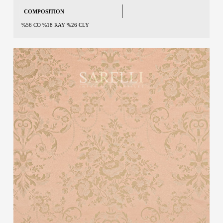
COMPOSITION
%56 CO %18 RAY %26 CLY