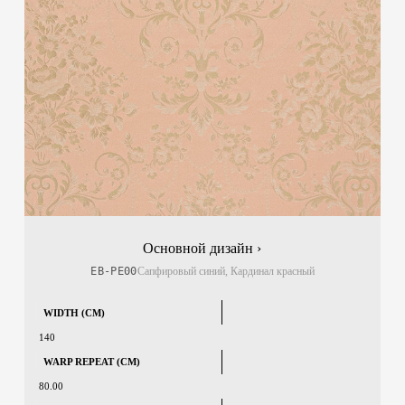
Основной дизайн ›
EB-PE00
Сапфировый синий, Кардинал красный
WIDTH (CM)
140
WARP REPEAT (CM)
80.00