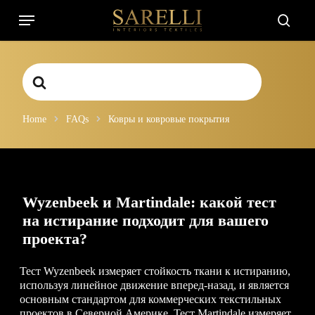
Skip
Menu
to
searc
main
content
Search
For
Home
FAQs
Ковры и ковровые покрытия
Wyzenbeek и Martindale: какой тест
на истирание подходит для вашего
проекта?
Тест Wyzenbeek измеряет стойкость ткани к истиранию,
используя линейное движение вперед-назад, и является
основным стандартом для коммерческих текстильных
проектов в Северной Америке. Тест Martindale измеряет