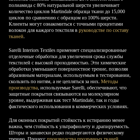
полиамида с 80% натуральной шерсти увеличивает
количество циклов Martindale образца ткани до 15,000
циклов по сравнению с образцом из 100% шерсти.
Клиенты могут ознакомиться с точными процентами
волокон для каждого текстиля в
руководстве по составу
тканей
.
Sarelli Interiors Textiles применяет специализированные
отделочные обработки для увеличения срока службы
текстилей с высокой проходимостью. Эти химические
обработки уменьшают поверхностное трение, позволяя
абразивным материалам, используемым в тестировании,
скользить по нитям, а не цепляться за них.
Методы
производства
, используемые Sarelli, обеспечивают, что
защитные покрытия связываются на молекулярном
уровне, выдерживая как тест Martindale, так и годы
фактического использования в коммерческих условиях.
Для оконных покрытий стойкость к истиранию менее
важна, чем стойкость к ультрафиолету и драпируемость.
Шторы и занавески редко подвергаются физическому
трению. Процесс
производства прозрачных тканей