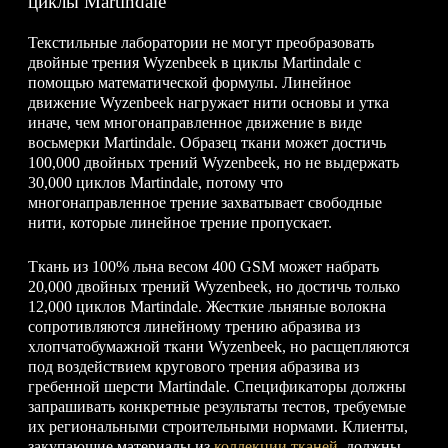
циклы Martindale
Текстильные лаборатории не могут преобразовать
двойные трения Wyzenbeek в циклы Martindale с
помощью математической формулы. Линейное
движение Wyzenbeek нагружает нити основы и утка
иначе, чем многонаправленное движение в виде
восьмерки Martindale. Образец ткани может достичь
100,000 двойных трений Wyzenbeek, но не выдержать
30,000 циклов Martindale, потому что
многонаправленное трение захватывает свободные
нити, которые линейное трение пропускает.
Ткань из 100% льна весом 400 GSM может набрать
20,000 двойных трений Wyzenbeek, но достичь только
12,000 циклов Martindale. Жесткие льняные волокна
сопротивляются линейному трению абразива из
хлопчатобумажной ткани Wyzenbeek, но расщепляются
под воздействием кругового трения абразива из
гребенной шерсти Martindale. Спецификаторы должны
запрашивать конкретные результаты тестов, требуемые
их региональными строительными нормами. Клиенты,
закупающие материалы из
коллекции тканей
, должны