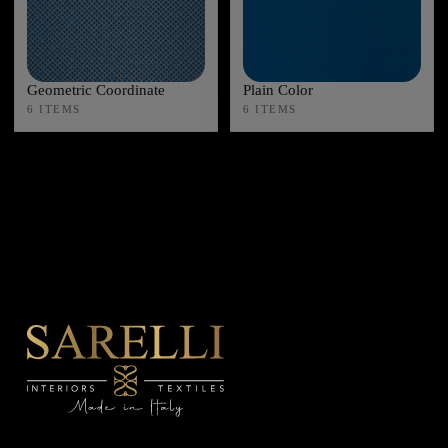
Geometric Coordinate
Plain Color
6 ITEMS
6 ITEMS