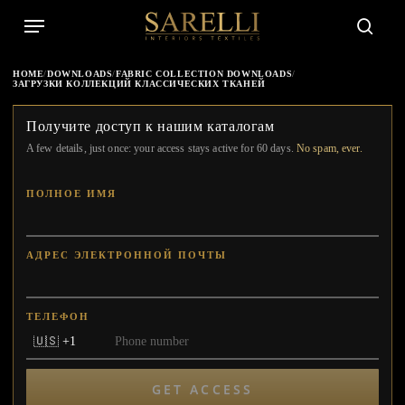
Skip
Menu
to
searc
main
content
HOME
/
DOWNLOADS
/
FABRIC COLLECTION DOWNLOADS
/
ЗАГРУЗКИ КОЛЛЕКЦИЙ КЛАССИЧЕСКИХ ТКАНЕЙ
Получите доступ к нашим каталогам
A few details, just once: your access stays active for 60 days.
No spam, ever.
ПОЛНОЕ ИМЯ
АДРЕС ЭЛЕКТРОННОЙ ПОЧТЫ
ТЕЛЕФОН
GET ACCESS