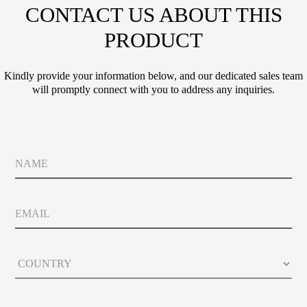
CONTACT US ABOUT THIS
PRODUCT
Kindly provide your information below, and our dedicated sales team
will promptly connect with you to address any inquiries.
P
N
h
a
o
m
n
e
e
E
P
m
o
a
l
i
i
C
l
c
o
y
u
Y
n
o
C